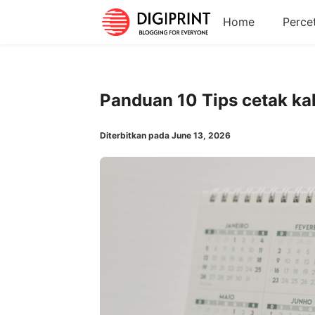
Home
Perce
Panduan 10 Tips cetak ka
Diterbitkan pada June 13, 2026