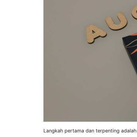
Langkah pertama dan terpenting adal