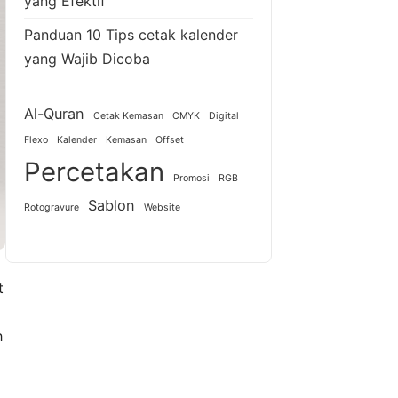
yang Efektif
Panduan 10 Tips cetak kalender
yang Wajib Dicoba
Al-Quran
Cetak Kemasan
CMYK
Digital
Flexo
Kalender
Kemasan
Offset
Percetakan
Promosi
RGB
Sablon
Rotogravure
Website
t
h