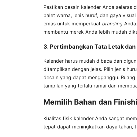
Pastikan desain kalender Anda selaras 
palet warna, jenis huruf, dan gaya visua
emas untuk memperkuat
branding
Anda.
membantu merek Anda lebih mudah dike
3. Pertimbangkan Tata Letak dan
Kalender harus mudah dibaca dan digunak
ditampilkan dengan jelas. Pilih jenis hu
desain yang dapat mengganggu. Ruang 
tampilan yang terlalu ramai dan membu
Memilih Bahan dan Finish
Kualitas fisik kalender Anda sangat me
tepat dapat meningkatkan daya tahan, 