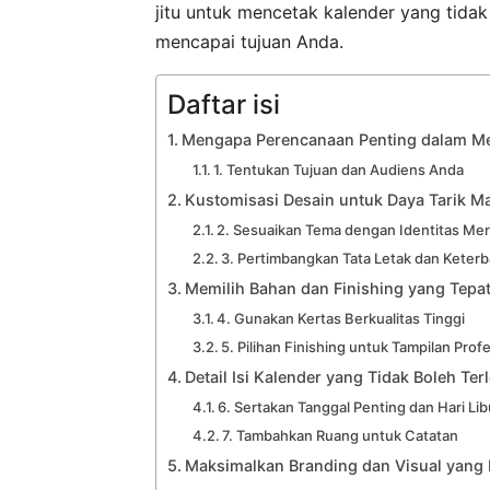
jitu untuk mencetak kalender yang tidak
mencapai tujuan Anda.
Daftar isi
Mengapa Perencanaan Penting dalam Me
1. Tentukan Tujuan dan Audiens Anda
Kustomisasi Desain untuk Daya Tarik M
2. Sesuaikan Tema dengan Identitas Mer
3. Pertimbangkan Tata Letak dan Keter
Memilih Bahan dan Finishing yang Tepa
4. Gunakan Kertas Berkualitas Tinggi
5. Pilihan Finishing untuk Tampilan Prof
Detail Isi Kalender yang Tidak Boleh Ter
6. Sertakan Tanggal Penting dan Hari Lib
7. Tambahkan Ruang untuk Catatan
Maksimalkan Branding dan Visual yang