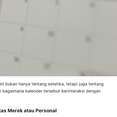
 Ini bukan hanya tentang estetika, tetapi juga tentang
bagaimana kalender tersebut berinteraksi dengan
tas Merek atau Personal