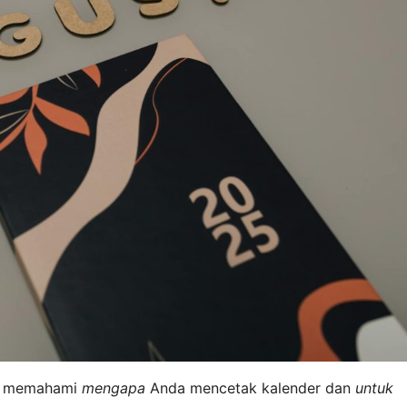
ah memahami
mengapa
Anda mencetak kalender dan
untuk