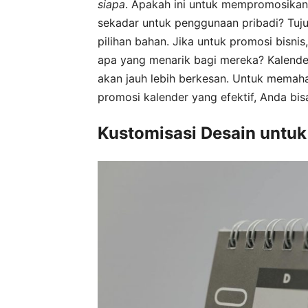
siapa
. Apakah ini untuk mempromosikan
sekadar untuk penggunaan pribadi? Tuj
pilihan bahan. Jika untuk promosi bisni
apa yang menarik bagi mereka? Kalender
akan jauh lebih berkesan. Untuk memaha
promosi kalender yang efektif, Anda bisa
Kustomisasi Desain untuk