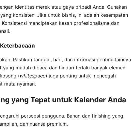
dengan identitas merek atau gaya pribadi Anda. Gunakan
l yang konsisten. Jika untuk bisnis, ini adalah kesempatan
 Konsistensi menciptakan kesan profesionalisme dan
nali.
 Keterbacaan
an. Pastikan tanggal, hari, dan informasi penting lainnya
ruf yang mudah dibaca dan hindari terlalu banyak elemen
kosong (
whitespace
) juga penting untuk mencegah
at mata nyaman.
ing yang Tepat untuk Kalender Anda
mengaruhi persepsi pengguna. Bahan dan finishing yang
tampilan, dan nuansa premium.