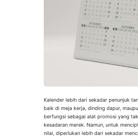
Kalender lebih dari sekadar penunjuk tan
baik di meja kerja, dinding dapur, mau
berfungsi sebagai alat promosi yang ta
kesadaran merek. Namun, untuk mencip
nilai, diperlukan lebih dari sekadar me