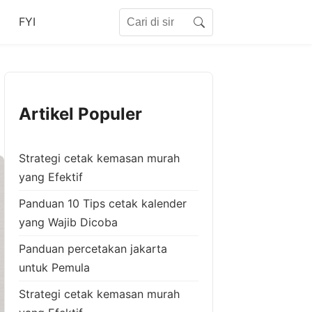
Search for:
FYI
Search
Artikel Populer
Strategi cetak kemasan murah
yang Efektif
Panduan 10 Tips cetak kalender
yang Wajib Dicoba
Panduan percetakan jakarta
untuk Pemula
Strategi cetak kemasan murah