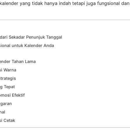
 kalender yang tidak hanya indah tetapi juga fungsional dan
dari Sekadar Penunjuk Tanggal
ional untuk Kalender Anda
lender Tahan Lama
si Warna
trategis
g Tepat
mosi Efektif
ggaran
nal
si Cetak