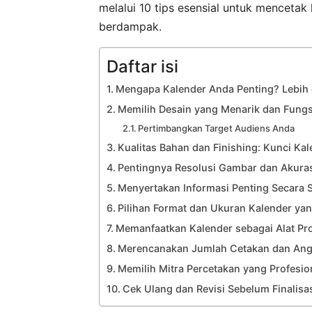
melalui 10 tips esensial untuk mencetak
berdampak.
Daftar isi
Mengapa Kalender Anda Penting? Lebih 
Memilih Desain yang Menarik dan Fungs
Pertimbangkan Target Audiens Anda
Kualitas Bahan dan Finishing: Kunci Ka
Pentingnya Resolusi Gambar dan Akura
Menyertakan Informasi Penting Secara S
Pilihan Format dan Ukuran Kalender yan
Memanfaatkan Kalender sebagai Alat Pro
Merencanakan Jumlah Cetakan dan An
Memilih Mitra Percetakan yang Profesio
Cek Ulang dan Revisi Sebelum Finalisa