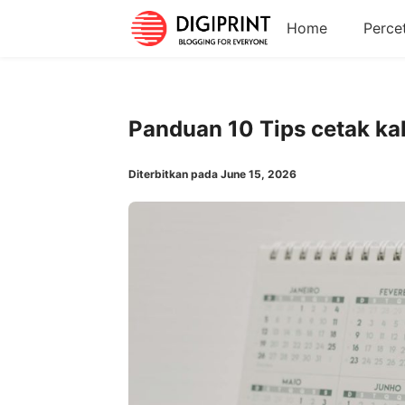
Home
Perce
Panduan 10 Tips cetak ka
Diterbitkan pada June 15, 2026