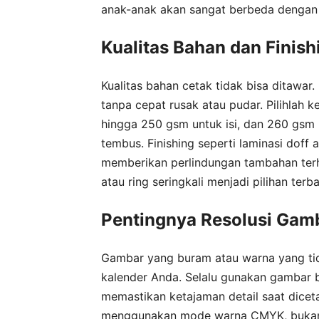
anak-anak akan sangat berbeda dengan k
Kualitas Bahan dan Finis
Kualitas bahan cetak tidak bisa ditawa
tanpa cepat rusak atau pudar. Pilihlah 
hingga 250 gsm untuk isi, dan 260 gsm 
tembus. Finishing seperti laminasi doff
memberikan perlindungan tambahan terh
atau ring seringkali menjadi pilihan t
Pentingnya Resolusi Gam
Gambar yang buram atau warna yang tid
kalender Anda. Selalu gunakan gambar be
memastikan ketajaman detail saat dicetak
menggunakan mode warna CMYK, bukan