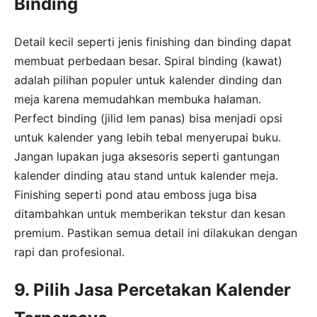
Binding
Detail kecil seperti jenis finishing dan binding dapat
membuat perbedaan besar. Spiral binding (kawat)
adalah pilihan populer untuk kalender dinding dan
meja karena memudahkan membuka halaman.
Perfect binding (jilid lem panas) bisa menjadi opsi
untuk kalender yang lebih tebal menyerupai buku.
Jangan lupakan juga aksesoris seperti gantungan
kalender dinding atau stand untuk kalender meja.
Finishing seperti pond atau emboss juga bisa
ditambahkan untuk memberikan tekstur dan kesan
premium. Pastikan semua detail ini dilakukan dengan
rapi dan profesional.
9. Pilih Jasa Percetakan Kalender