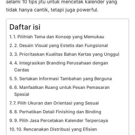
selami 10 tips jitu untuk mencetak kalender yang
tidak hanya cantik, tetapi juga powerful.
Daftar isi
1. Pilihlah Tema dan Konsep yang Memukau
2. Desain Visual yang Estetis dan Fungsional
3. Prioritaskan Kualitas Bahan Kertas yang Unggul
4. Integrasikan Branding Perusahaan dengan
Cerdas
5. Sertakan Informasi Tambahan yang Berguna
6. Manfaatkan Ruang untuk Pesan Pemasaran
Spesial
7. Pilih Ukuran dan Orientasi yang Sesuai
8. Perhatikan Detail Finishing dan Binding
9. Pilih Jasa Percetakan Kalender Terpercaya
10. Rencanakan Distribusi yang Efisien