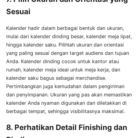
Sesuai
Kalender hadir dalam berbagai bentuk dan ukuran,
mulai dari kalender dinding besar, kalender meja lipat,
hingga kalender saku. Pilihlah ukuran dan orientasi
yang paling sesuai dengan target audiens dan tujuan
Anda. Kalender dinding cocok untuk kantor atau
rumah, kalender meja ideal untuk meja kerja, dan
kalender saku bagus sebagai merchandise.
Pertimbangkan juga kemudahan dalam pengiriman
dan penyimpanan. Ukuran yang pas akan memastikan
kalender Anda nyaman digunakan dan diletakkan di
berbagai tempat, sehingga visibilitasnya maksimal.
8. Perhatikan Detail Finishing dan