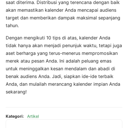
saat diterima. Distribusi yang terencana dengan baik
akan memastikan kalender Anda mencapai audiens
target dan memberikan dampak maksimal sepanjang
tahun.
Dengan mengikuti 10 tips di atas, kalender Anda
tidak hanya akan menjadi penunjuk waktu, tetapi juga
aset berharga yang terus-menerus mempromosikan
merek atau pesan Anda. Ini adalah peluang emas
untuk meninggalkan kesan mendalam dan abadi di
benak audiens Anda. Jadi, siapkan ide-ide terbaik
Anda, dan mulailah merancang kalender impian Anda
sekarang!
Kategori:
Artikel