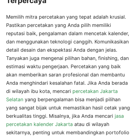
Terpercaya
Memilih mitra percetakan yang tepat adalah krusial.
Pastikan percetakan yang Anda pilih memiliki
reputasi baik, pengalaman dalam mencetak kalender,
dan menggunakan teknologi canggih. Komunikasikan
detail desain dan ekspektasi Anda dengan jelas.
Tanyakan juga mengenai pilihan bahan, finishing, dan
estimasi waktu pengerjaan. Percetakan yang baik
akan memberikan saran profesional dan membantu
Anda menghindari kesalahan fatal. Jika Anda berada
di wilayah ibu kota, mencari
percetakan Jakarta
Selatan
yang berpengalaman bisa menjadi pilihan
yang sangat bijak untuk memastikan hasil cetak yang
berkualitas tinggi. Misalnya, jika Anda mencari
jasa
percetakan kalender Jakarta
atau di wilayah
sekitarnya, penting untuk membandingkan portofolio