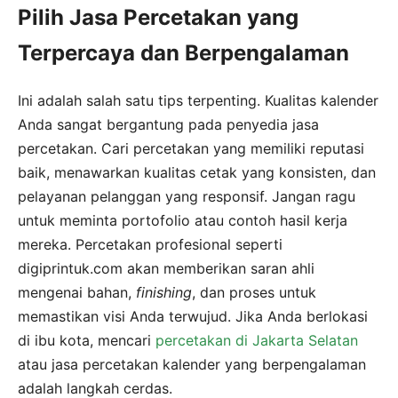
Pilih Jasa Percetakan yang
Terpercaya dan Berpengalaman
Ini adalah salah satu tips terpenting. Kualitas kalender
Anda sangat bergantung pada penyedia jasa
percetakan. Cari percetakan yang memiliki reputasi
baik, menawarkan kualitas cetak yang konsisten, dan
pelayanan pelanggan yang responsif. Jangan ragu
untuk meminta portofolio atau contoh hasil kerja
mereka. Percetakan profesional seperti
digiprintuk.com akan memberikan saran ahli
mengenai bahan,
finishing
, dan proses untuk
memastikan visi Anda terwujud. Jika Anda berlokasi
di ibu kota, mencari
percetakan di Jakarta Selatan
atau jasa percetakan kalender yang berpengalaman
adalah langkah cerdas.