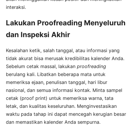
interaksi.
Lakukan Proofreading Menyeluruh
dan Inspeksi Akhir
Kesalahan ketik, salah tanggal, atau informasi yang
tidak akurat bisa merusak kredibilitas kalender Anda.
Sebelum cetak massal, lakukan
proofreading
berulang kali. Libatkan beberapa mata untuk
memeriksa ejaan, penulisan tanggal, hari libur
nasional, dan semua informasi kontak. Minta sampel
cetak (proof print) untuk memeriksa warna, tata
letak, dan kualitas keseluruhan. Menginvestasikan
waktu pada tahap ini dapat mencegah kerugian besar
dan memastikan kalender Anda sempurna.