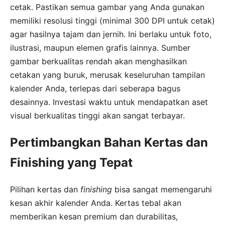
cetak. Pastikan semua gambar yang Anda gunakan
memiliki resolusi tinggi (minimal 300 DPI untuk cetak)
agar hasilnya tajam dan jernih. Ini berlaku untuk foto,
ilustrasi, maupun elemen grafis lainnya. Sumber
gambar berkualitas rendah akan menghasilkan
cetakan yang buruk, merusak keseluruhan tampilan
kalender Anda, terlepas dari seberapa bagus
desainnya. Investasi waktu untuk mendapatkan aset
visual berkualitas tinggi akan sangat terbayar.
Pertimbangkan Bahan Kertas dan
Finishing yang Tepat
Pilihan kertas dan
finishing
bisa sangat memengaruhi
kesan akhir kalender Anda. Kertas tebal akan
memberikan kesan premium dan durabilitas,