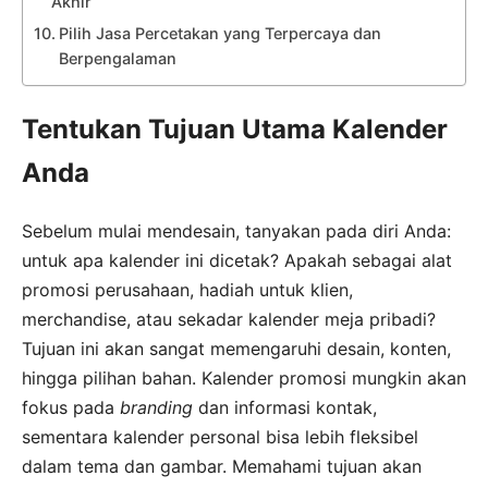
Akhir
Pilih Jasa Percetakan yang Terpercaya dan
Berpengalaman
Tentukan Tujuan Utama Kalender
Anda
Sebelum mulai mendesain, tanyakan pada diri Anda:
untuk apa kalender ini dicetak? Apakah sebagai alat
promosi perusahaan, hadiah untuk klien,
merchandise, atau sekadar kalender meja pribadi?
Tujuan ini akan sangat memengaruhi desain, konten,
hingga pilihan bahan. Kalender promosi mungkin akan
fokus pada
branding
dan informasi kontak,
sementara kalender personal bisa lebih fleksibel
dalam tema dan gambar. Memahami tujuan akan