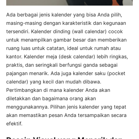
Ada berbagai jenis kalender yang bisa Anda pilih,
masing-masing dengan karakteristik dan kegunaan
tersendiri. Kalender dinding (wall calendar) cocok
untuk menampilkan gambar besar dan memberikan
ruang luas untuk catatan, ideal untuk rumah atau
kantor. Kalender meja (desk calendar) lebih ringkas,
praktis, dan seringkali berfungsi ganda sebagai
pajangan menarik. Ada juga kalender saku (pocket
calendar) yang kecil dan mudah dibawa.
Pertimbangkan di mana kalender Anda akan
diletakkan dan bagaimana orang akan
menggunakannya. Pilihan jenis kalender yang tepat
akan memastikan pesan Anda tersampaikan secara
efektif.