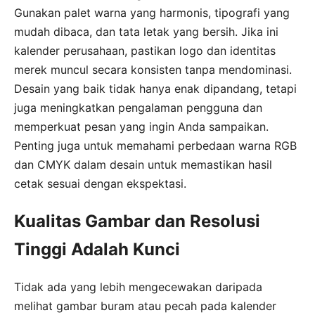
Gunakan palet warna yang harmonis, tipografi yang
mudah dibaca, dan tata letak yang bersih. Jika ini
kalender perusahaan, pastikan logo dan identitas
merek muncul secara konsisten tanpa mendominasi.
Desain yang baik tidak hanya enak dipandang, tetapi
juga meningkatkan pengalaman pengguna dan
memperkuat pesan yang ingin Anda sampaikan.
Penting juga untuk memahami perbedaan warna RGB
dan CMYK dalam desain untuk memastikan hasil
cetak sesuai dengan ekspektasi.
Kualitas Gambar dan Resolusi
Tinggi Adalah Kunci
Tidak ada yang lebih mengecewakan daripada
melihat gambar buram atau pecah pada kalender