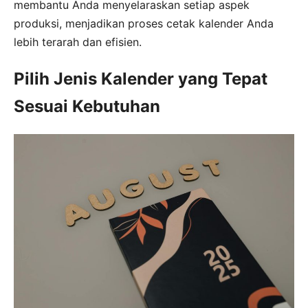
membantu Anda menyelaraskan setiap aspek
produksi, menjadikan proses cetak kalender Anda
lebih terarah dan efisien.
Pilih Jenis Kalender yang Tepat
Sesuai Kebutuhan