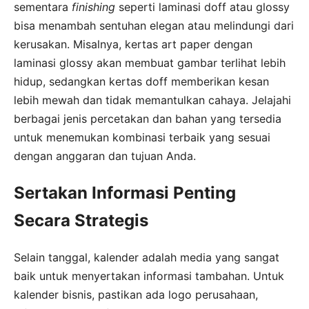
sementara
finishing
seperti laminasi doff atau glossy
bisa menambah sentuhan elegan atau melindungi dari
kerusakan. Misalnya, kertas art paper dengan
laminasi glossy akan membuat gambar terlihat lebih
hidup, sedangkan kertas doff memberikan kesan
lebih mewah dan tidak memantulkan cahaya. Jelajahi
berbagai jenis percetakan dan bahan yang tersedia
untuk menemukan kombinasi terbaik yang sesuai
dengan anggaran dan tujuan Anda.
Sertakan Informasi Penting
Secara Strategis
Selain tanggal, kalender adalah media yang sangat
baik untuk menyertakan informasi tambahan. Untuk
kalender bisnis, pastikan ada logo perusahaan,