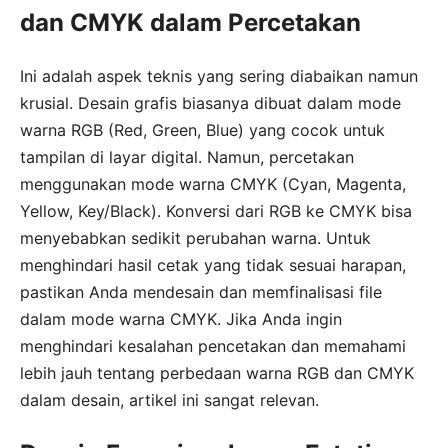
dan CMYK dalam Percetakan
Ini adalah aspek teknis yang sering diabaikan namun
krusial. Desain grafis biasanya dibuat dalam mode
warna RGB (Red, Green, Blue) yang cocok untuk
tampilan di layar digital. Namun, percetakan
menggunakan mode warna CMYK (Cyan, Magenta,
Yellow, Key/Black). Konversi dari RGB ke CMYK bisa
menyebabkan sedikit perubahan warna. Untuk
menghindari hasil cetak yang tidak sesuai harapan,
pastikan Anda mendesain dan memfinalisasi file
dalam mode warna CMYK. Jika Anda ingin
menghindari kesalahan pencetakan dan memahami
lebih jauh tentang perbedaan warna RGB dan CMYK
dalam desain, artikel ini sangat relevan.