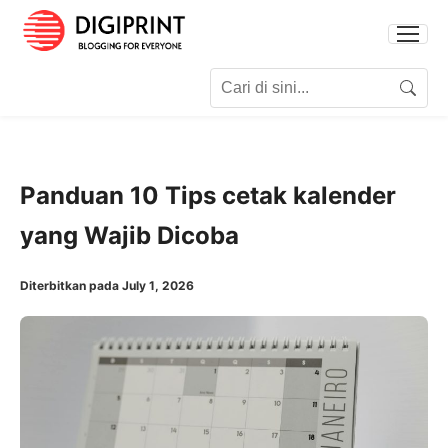
Search for:
Search
Panduan 10 Tips cetak kalender
yang Wajib Dicoba
Diterbitkan pada July 1, 2026