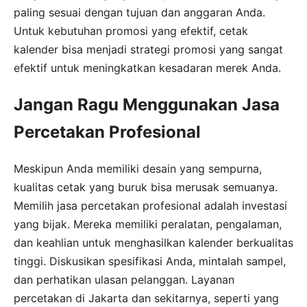
paling sesuai dengan tujuan dan anggaran Anda.
Untuk kebutuhan promosi yang efektif, cetak
kalender bisa menjadi strategi promosi yang sangat
efektif untuk meningkatkan kesadaran merek Anda.
Jangan Ragu Menggunakan Jasa
Percetakan Profesional
Meskipun Anda memiliki desain yang sempurna,
kualitas cetak yang buruk bisa merusak semuanya.
Memilih jasa percetakan profesional adalah investasi
yang bijak. Mereka memiliki peralatan, pengalaman,
dan keahlian untuk menghasilkan kalender berkualitas
tinggi. Diskusikan spesifikasi Anda, mintalah sampel,
dan perhatikan ulasan pelanggan. Layanan
percetakan di Jakarta dan sekitarnya, seperti yang