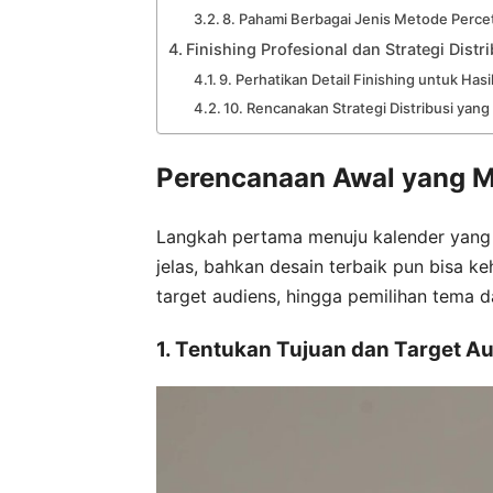
8. Pahami Berbagai Jenis Metode Perce
Finishing Profesional dan Strategi Distri
9. Perhatikan Detail Finishing untuk Ha
10. Rencanakan Strategi Distribusi yang
Perencanaan Awal yang M
Langkah pertama menuju kalender yang 
jelas, bahkan desain terbaik pun bisa k
target audiens, hingga pemilihan tema d
1. Tentukan Tujuan dan Target A