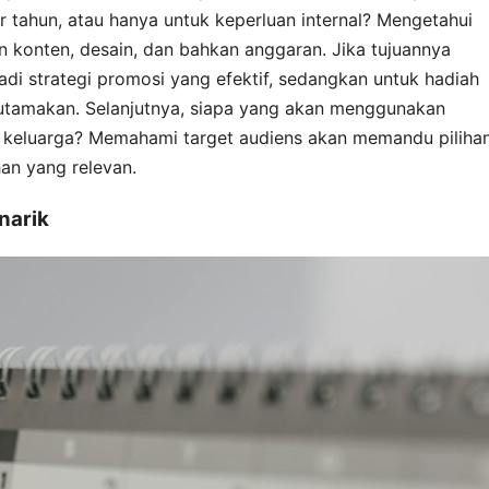
r tahun, atau hanya untuk keperluan internal? Mengetahui
konten, desain, dan bahkan anggaran. Jika tujuannya
di strategi promosi yang efektif, sedangkan untuk hadiah
diutamakan. Selanjutnya, siapa yang akan menggunakan
au keluarga? Memahami target audiens akan memandu piliha
an yang relevan.
narik