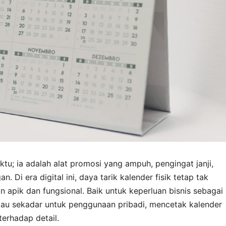
ktu; ia adalah alat promosi yang ampuh, pengingat janji,
 Di era digital ini, daya tarik kalender fisik tetap tak
n apik dan fungsional. Baik untuk keperluan bisnis sebagai
 atau sekadar untuk penggunaan pribadi, mencetak kalender
erhadap detail.