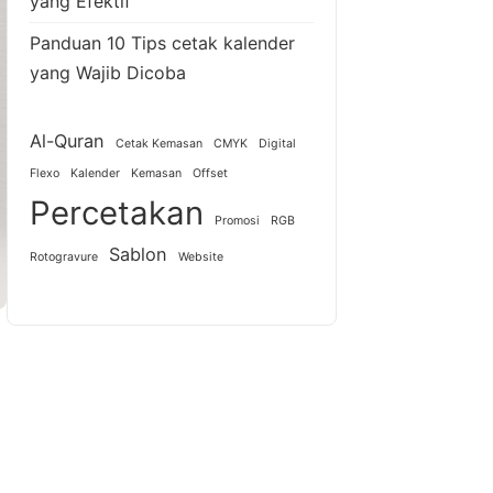
yang Efektif
Panduan 10 Tips cetak kalender
yang Wajib Dicoba
Al-Quran
Cetak Kemasan
CMYK
Digital
Flexo
Kalender
Kemasan
Offset
Percetakan
Promosi
RGB
Sablon
Rotogravure
Website