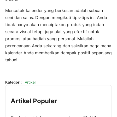
Mencetak kalender yang berkesan adalah sebuah
seni dan sains. Dengan mengikuti tips-tips ini, Anda
tidak hanya akan menciptakan produk yang indah
secara visual tetapi juga alat yang efektif untuk
promosi atau hadiah yang personal. Mulailah
perencanaan Anda sekarang dan saksikan bagaimana
kalender Anda memberikan dampak positif sepanjang
tahun!
Kategori:
Artikel
Artikel Populer