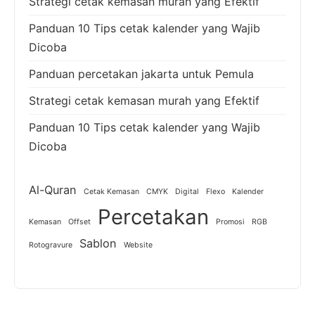
Strategi cetak kemasan murah yang Efektif
Panduan 10 Tips cetak kalender yang Wajib
Dicoba
Panduan percetakan jakarta untuk Pemula
Strategi cetak kemasan murah yang Efektif
Panduan 10 Tips cetak kalender yang Wajib
Dicoba
Al-Quran
Cetak Kemasan
CMYK
Digital
Flexo
Kalender
Percetakan
Kemasan
Offset
Promosi
RGB
Sablon
Rotogravure
Website