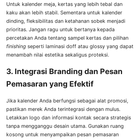
Untuk kalender meja, kertas yang lebih tebal dan
kaku akan lebih stabil. Sementara untuk kalender
dinding, fleksibilitas dan ketahanan sobek menjadi
prioritas. Jangan ragu untuk bertanya kepada
percetakan Anda tentang sampel kertas dan pilihan
finishing
seperti laminasi doff atau glossy yang dapat
menambah nilai estetika sekaligus proteksi.
3. Integrasi Branding dan Pesan
Pemasaran yang Efektif
Jika kalender Anda berfungsi sebagai alat promosi,
pastikan merek Anda terintegrasi dengan mulus.
Letakkan logo dan informasi kontak secara strategis
tanpa mengganggu desain utama. Gunakan ruang
kosong untuk menyampaikan pesan pemasaran