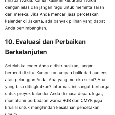
harapan Anda. Komunikasikan kebutuhan Anda
dengan jelas dan jangan ragu untuk meminta saran
dari mereka. Jika Anda mencari jasa percetakan
kalender di Jakarta, ada banyak pilihan yang dapat
Anda pertimbangkan.
10. Evaluasi dan Perbaikan
Berkelanjutan
Setelah kalender Anda didistribusikan, jangan
berhenti di situ. Kumpulkan umpan balik dari audiens
atau pelanggan Anda. Apa yang mereka sukai? Apa
yang bisa ditingkatkan? Informasi ini sangat berharga
untuk proyek kalender Anda di masa depan. Ingat,
memahami perbedaan warna RGB dan CMYK juga
krusial untuk menghindari kesalahan pencetakan
umum.