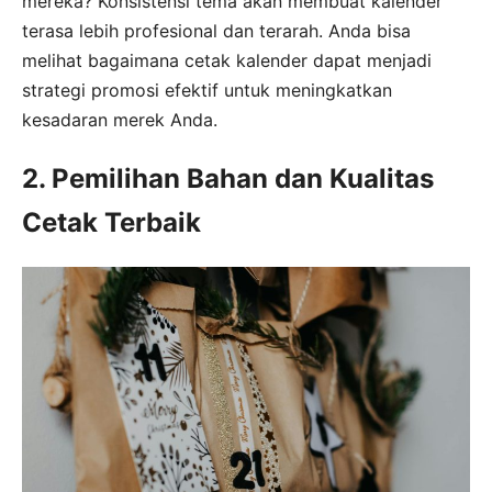
mereka? Konsistensi tema akan membuat kalender
terasa lebih profesional dan terarah. Anda bisa
melihat bagaimana cetak kalender dapat menjadi
strategi promosi efektif untuk meningkatkan
kesadaran merek Anda.
2. Pemilihan Bahan dan Kualitas
Cetak Terbaik