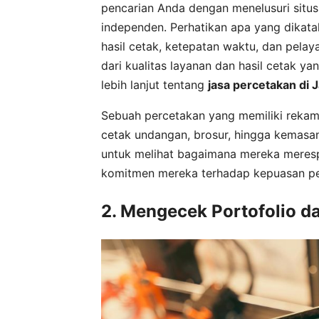
pencarian Anda dengan menelusuri situs
independen. Perhatikan apa yang dika
hasil cetak, ketepatan waktu, dan pelay
dari kualitas layanan dan hasil cetak y
lebih lanjut tentang
jasa percetakan di 
Sebuah percetakan yang memiliki rekam
cetak undangan, brosur, hingga kemasan
untuk melihat bagaimana mereka merespo
komitmen mereka terhadap kepuasan pe
2. Mengecek Portofolio da