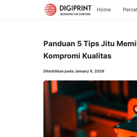
Home
Perce
Panduan 5 Tips Jitu Memi
Kompromi Kualitas
Diterbitkan pada January 9, 2026