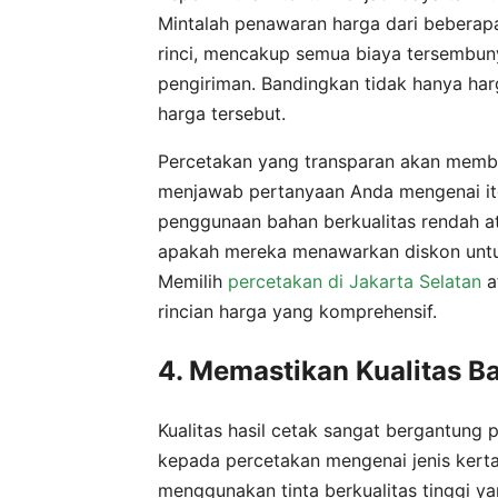
Mintalah penawaran harga dari beberap
rinci, mencakup semua biaya tersembuny
pengiriman. Bandingkan tidak hanya har
harga tersebut.
Percetakan yang transparan akan member
menjawab pertanyaan Anda mengenai item 
penggunaan bahan berkualitas rendah at
apakah mereka menawarkan diskon untuk
Memilih
percetakan di Jakarta Selatan
a
rincian harga yang komprehensif.
4. Memastikan Kualitas B
Kualitas hasil cetak sangat bergantung
kepada percetakan mengenai jenis kerta
menggunakan tinta berkualitas tinggi 