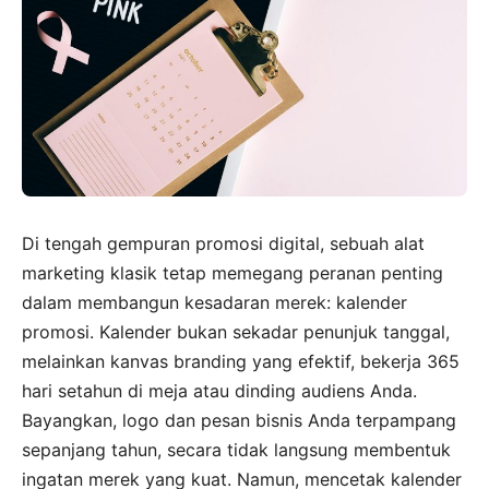
Di tengah gempuran promosi digital, sebuah alat
marketing klasik tetap memegang peranan penting
dalam membangun kesadaran merek: kalender
promosi. Kalender bukan sekadar penunjuk tanggal,
melainkan kanvas branding yang efektif, bekerja 365
hari setahun di meja atau dinding audiens Anda.
Bayangkan, logo dan pesan bisnis Anda terpampang
sepanjang tahun, secara tidak langsung membentuk
ingatan merek yang kuat. Namun, mencetak kalender