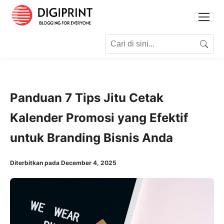
Search for:
Search
Panduan 7 Tips Jitu Cetak
Kalender Promosi yang Efektif
untuk Branding Bisnis Anda
Diterbitkan pada December 4, 2025