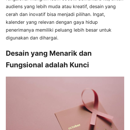
audiens yang lebih muda atau kreatif, desain yang
cerah dan inovatif bisa menjadi pilihan. Ingat,
kalender yang relevan dengan gaya hidup
penerimanya memiliki peluang lebih besar untuk
digunakan dan dihargai.
Desain yang Menarik dan
Fungsional adalah Kunci