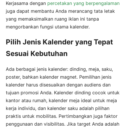
Kerjasama dengan
percetakan yang berpengalaman
juga dapat membantu Anda merancang tata letak
yang memaksimalkan ruang iklan ini tanpa
mengorbankan fungsi utama kalender.
Pilih Jenis Kalender yang Tepat
Sesuai Kebutuhan
Ada berbagai jenis kalender: dinding, meja, saku,
poster, bahkan kalender magnet. Pemilihan jenis
kalender harus disesuaikan dengan audiens dan
tujuan promosi Anda. Kalender dinding cocok untuk
kantor atau rumah, kalender meja ideal untuk meja
kerja individu, dan kalender saku adalah pilihan
praktis untuk mobilitas. Pertimbangkan juga faktor
penggunaan dan visibilitas. Jika target Anda adalah