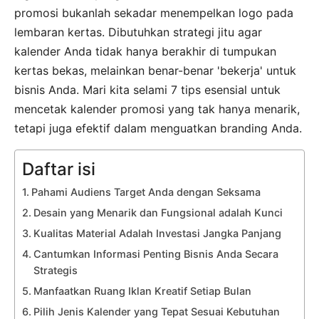
promosi bukanlah sekadar menempelkan logo pada
lembaran kertas. Dibutuhkan strategi jitu agar
kalender Anda tidak hanya berakhir di tumpukan
kertas bekas, melainkan benar-benar 'bekerja' untuk
bisnis Anda. Mari kita selami 7 tips esensial untuk
mencetak kalender promosi yang tak hanya menarik,
tetapi juga efektif dalam menguatkan branding Anda.
Daftar isi
Pahami Audiens Target Anda dengan Seksama
Desain yang Menarik dan Fungsional adalah Kunci
Kualitas Material Adalah Investasi Jangka Panjang
Cantumkan Informasi Penting Bisnis Anda Secara
Strategis
Manfaatkan Ruang Iklan Kreatif Setiap Bulan
Pilih Jenis Kalender yang Tepat Sesuai Kebutuhan