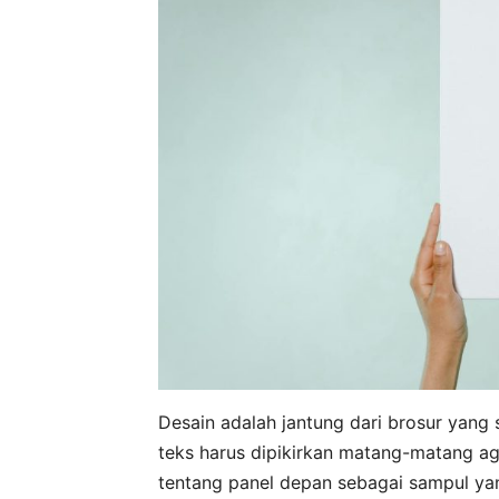
Desain adalah jantung dari brosur yang 
teks harus dipikirkan matang-matang aga
tentang panel depan sebagai sampul yan