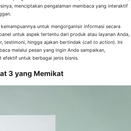
asinya, menciptakan pengalaman membaca yang interaktif
ggan.
 kemampuannya untuk mengorganisir informasi secara
panel untuk aspek tertentu dari produk atau layanan Anda,
ur, testimoni, hingga ajakan bertindak (
call to action
). Ini
ca melalui pesan yang ingin Anda sampaikan,
efektif untuk berbagai jenis bisnis.
pat 3 yang Memikat