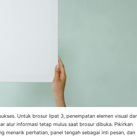
sukses. Untuk brosur lipat 3, penempatan elemen visual da
r alur informasi tetap mulus saat brosur dibuka. Pikirkan
g menarik perhatian, panel tengah sebagai inti pesan, dan