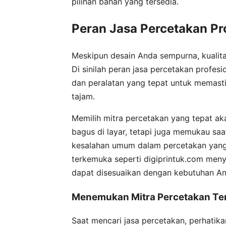
pilihan bahan yang tersedia.
Peran Jasa Percetakan Pro
Meskipun desain Anda sempurna, kualit
Di sinilah peran jasa percetakan profes
dan peralatan yang tepat untuk memastik
tajam.
Memilih mitra percetakan yang tepat ak
bagus di layar, tetapi juga memukau sa
kesalahan umum dalam percetakan yang 
terkemuka seperti digiprintuk.com meny
dapat disesuaikan dengan kebutuhan An
Menemukan Mitra Percetakan Ter
Saat mencari jasa percetakan, perhatik