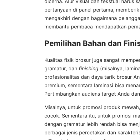
dicerna. Alur visual dan tekstual harus
pertanyaan di panel pertama, memberika
mengakhiri dengan bagaimana pelanggan
membantu pembaca mendapatkan pemah
Pemilihan Bahan dan Fini
Kualitas fisik brosur juga sangat mempen
gramatur, dan
finishing
(misalnya, lamin
profesionalitas dan daya tarik brosur A
premium, sementara laminasi bisa mena
Pertimbangkan audiens target Anda dan
Misalnya, untuk promosi produk mewah,
cocok. Sementara itu, untuk promosi ma
dengan gramatur lebih rendah bisa menj
berbagai jenis percetakan dan karakter