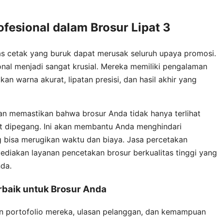
fesional dalam Brosur Lipat 3
as cetak yang buruk dapat merusak seluruh upaya promosi.
ional menjadi sangat krusial. Mereka memiliki pengalaman
an warna akurat, lipatan presisi, dan hasil akhir yang
an memastikan bahwa brosur Anda tidak hanya terlihat
at dipegang. Ini akan membantu Anda menghindari
bisa merugikan waktu dan biaya. Jasa percetakan
ediakan layanan pencetakan brosur berkualitas tinggi yang
da.
baik untuk Brosur Anda
an portofolio mereka, ulasan pelanggan, dan kemampuan