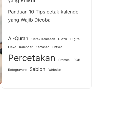
yang Efektif
Panduan 10 Tips cetak kalender
yang Wajib Dicoba
Al-Quran
Cetak Kemasan
CMYK
Digital
Flexo
Kalender
Kemasan
Offset
Percetakan
Promosi
RGB
Sablon
Rotogravure
Website