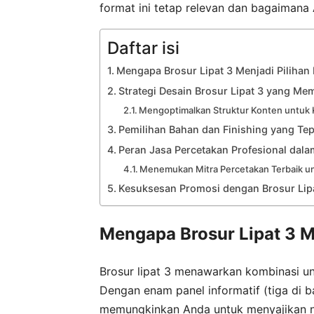
format ini tetap relevan dan bagaimana
Daftar isi
Mengapa Brosur Lipat 3 Menjadi Pilihan 
Strategi Desain Brosur Lipat 3 yang Me
Mengoptimalkan Struktur Konten untuk
Pemilihan Bahan dan Finishing yang Tep
Peran Jasa Percetakan Profesional dala
Menemukan Mitra Percetakan Terbaik u
Kesuksesan Promosi dengan Brosur Lip
Mengapa Brosur Lipat 3 Me
Brosur lipat 3 menawarkan kombinasi unik
Dengan enam panel informatif (tiga di b
memungkinkan Anda untuk menyajikan nar