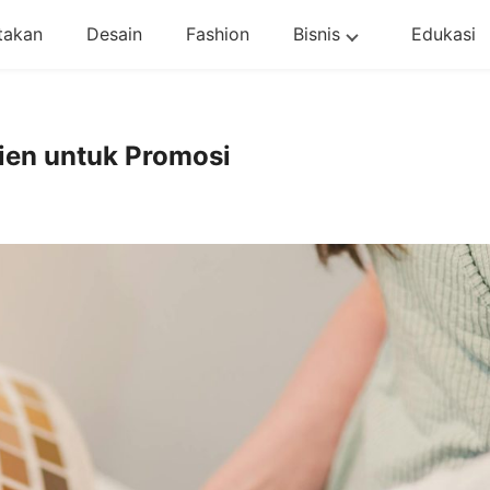
takan
Desain
Fashion
Bisnis
Edukasi
sien untuk Promosi