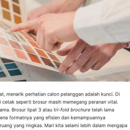
, menarik perhatian calon pelanggan adalah kunci. Di
i cetak seperti brosur masih memegang peranan vital.
ama. Brosur lipat 3 atau
tri-fold brochure
telah lama
karena formatnya yang efisien dan kemampuannya
uang yang ringkas. Mari kita selami lebih dalam mengapa