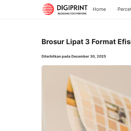
Home
Perce
Brosur Lipat 3 Format Efi
Diterbitkan pada December 30, 2025