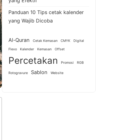
yang Efektif
Panduan 10 Tips cetak kalender
yang Wajib Dicoba
Al-Quran
Cetak Kemasan
CMYK
Digital
Flexo
Kalender
Kemasan
Offset
Percetakan
Promosi
RGB
Sablon
Rotogravure
Website