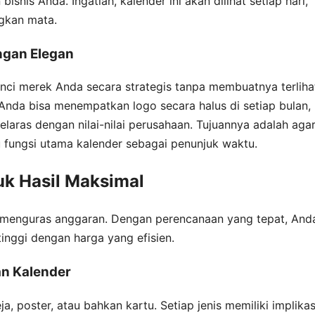
bisnis Anda. Ingatlah, kalender ini akan dilihat setiap hari,
ngkan mata.
ngan Elegan
unci merek Anda secara strategis tanpa membuatnya terliha
, Anda bisa menempatkan logo secara halus di setiap bulan,
aras dengan nilai-nilai perusahaan. Tujuannya adalah aga
fungsi utama kalender sebagai penunjuk waktu.
uk Hasil Maksimal
 menguras anggaran. Dengan perencanaan yang tepat, And
inggi dengan harga yang efisien.
n Kalender
a, poster, atau bahkan kartu. Setiap jenis memiliki implikas