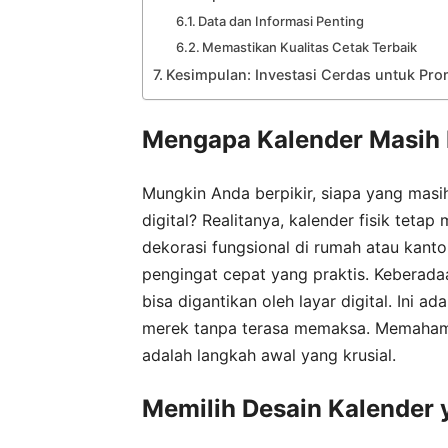
Data dan Informasi Penting
Memastikan Kualitas Cetak Terbaik
Kesimpulan: Investasi Cerdas untuk Pr
Mengapa Kalender Masih R
Mungkin Anda berpikir, siapa yang masi
digital? Realitanya, kalender fisik teta
dekorasi fungsional di rumah atau kanto
pengingat cepat yang praktis. Keberada
bisa digantikan oleh layar digital. Ini
merek tanpa terasa memaksa. Memahami 
adalah langkah awal yang krusial.
Memilih Desain Kalender 