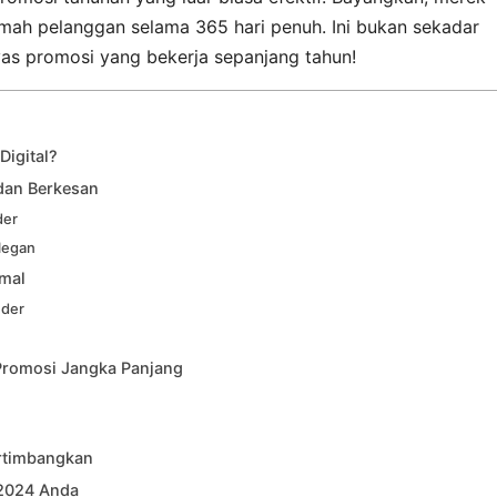
rumah pelanggan selama 365 hari penuh. Ini bukan sekadar
as promosi yang bekerja sepanjang tahun!
Digital?
dan Berkesan
der
legan
imal
nder
Promosi Jangka Panjang
ertimbangkan
 2024 Anda