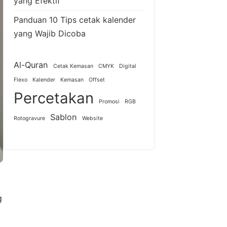
yang Efektif
Panduan 10 Tips cetak kalender
yang Wajib Dicoba
Al-Quran
Cetak Kemasan
CMYK
Digital
Flexo
Kalender
Kemasan
Offset
Percetakan
Promosi
RGB
Sablon
Rotogravure
Website
g