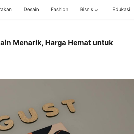
takan
Desain
Fashion
Bisnis
Edukasi
ain Menarik, Harga Hemat untuk