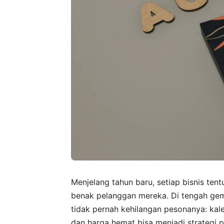
Menjelang tahun baru, setiap bisnis tent
benak pelanggan mereka. Di tengah gemp
tidak pernah kehilangan pesonanya: kal
dan harga hemat bisa menjadi strategi p