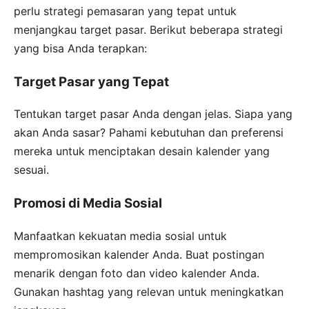
perlu strategi pemasaran yang tepat untuk
menjangkau target pasar. Berikut beberapa strategi
yang bisa Anda terapkan:
Target Pasar yang Tepat
Tentukan target pasar Anda dengan jelas. Siapa yang
akan Anda sasar? Pahami kebutuhan dan preferensi
mereka untuk menciptakan desain kalender yang
sesuai.
Promosi di Media Sosial
Manfaatkan kekuatan media sosial untuk
mempromosikan kalender Anda. Buat postingan
menarik dengan foto dan video kalender Anda.
Gunakan hashtag yang relevan untuk meningkatkan