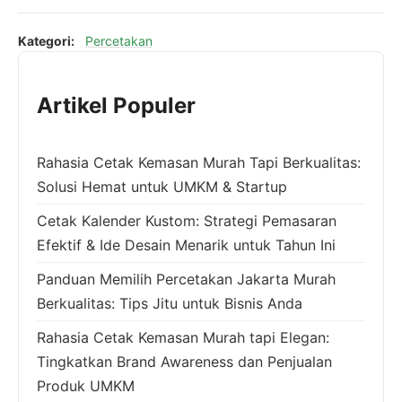
Kategori:
Percetakan
Artikel Populer
Rahasia Cetak Kemasan Murah Tapi Berkualitas:
Solusi Hemat untuk UMKM & Startup
Cetak Kalender Kustom: Strategi Pemasaran
Efektif & Ide Desain Menarik untuk Tahun Ini
Panduan Memilih Percetakan Jakarta Murah
Berkualitas: Tips Jitu untuk Bisnis Anda
Rahasia Cetak Kemasan Murah tapi Elegan:
Tingkatkan Brand Awareness dan Penjualan
Produk UMKM