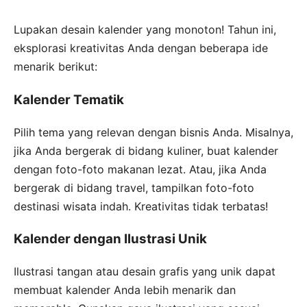
Lupakan desain kalender yang monoton! Tahun ini,
eksplorasi kreativitas Anda dengan beberapa ide
menarik berikut:
Kalender Tematik
Pilih tema yang relevan dengan bisnis Anda. Misalnya,
jika Anda bergerak di bidang kuliner, buat kalender
dengan foto-foto makanan lezat. Atau, jika Anda
bergerak di bidang travel, tampilkan foto-foto
destinasi wisata indah. Kreativitas tidak terbatas!
Kalender dengan Ilustrasi Unik
Ilustrasi tangan atau desain grafis yang unik dapat
membuat kalender Anda lebih menarik dan