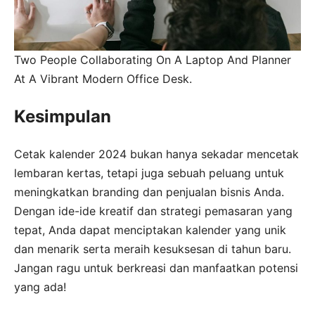
Two People Collaborating On A Laptop And Planner
At A Vibrant Modern Office Desk.
Kesimpulan
Cetak kalender 2024 bukan hanya sekadar mencetak
lembaran kertas, tetapi juga sebuah peluang untuk
meningkatkan branding dan penjualan bisnis Anda.
Dengan ide-ide kreatif dan strategi pemasaran yang
tepat, Anda dapat menciptakan kalender yang unik
dan menarik serta meraih kesuksesan di tahun baru.
Jangan ragu untuk berkreasi dan manfaatkan potensi
yang ada!