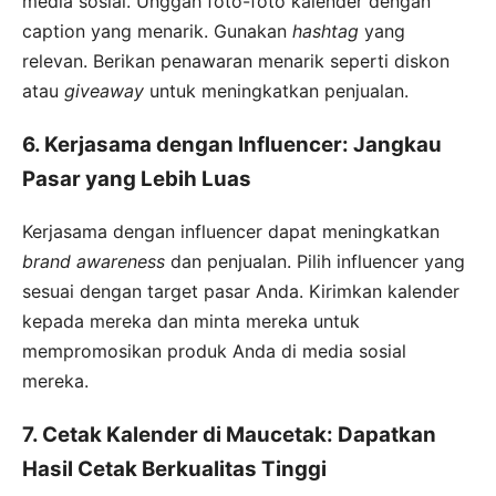
media sosial. Unggah foto-foto kalender dengan
caption yang menarik. Gunakan
hashtag
yang
relevan. Berikan penawaran menarik seperti diskon
atau
giveaway
untuk meningkatkan penjualan.
6. Kerjasama dengan Influencer: Jangkau
Pasar yang Lebih Luas
Kerjasama dengan influencer dapat meningkatkan
brand awareness
dan penjualan. Pilih influencer yang
sesuai dengan target pasar Anda. Kirimkan kalender
kepada mereka dan minta mereka untuk
mempromosikan produk Anda di media sosial
mereka.
7. Cetak Kalender di Maucetak: Dapatkan
Hasil Cetak Berkualitas Tinggi