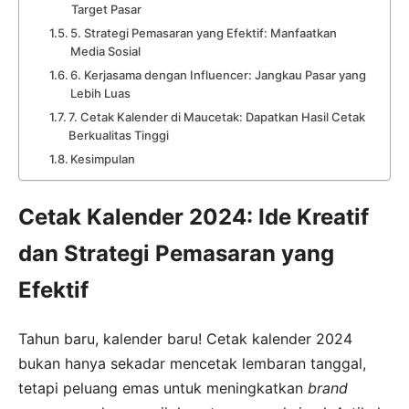
Target Pasar
5. Strategi Pemasaran yang Efektif: Manfaatkan
Media Sosial
6. Kerjasama dengan Influencer: Jangkau Pasar yang
Lebih Luas
7. Cetak Kalender di Maucetak: Dapatkan Hasil Cetak
Berkualitas Tinggi
Kesimpulan
Cetak Kalender 2024: Ide Kreatif
dan Strategi Pemasaran yang
Efektif
Tahun baru, kalender baru! Cetak kalender 2024
bukan hanya sekadar mencetak lembaran tanggal,
tetapi peluang emas untuk meningkatkan
brand