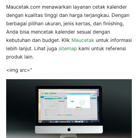
Maucetak.com menawarkan layanan cetak kalender
dengan kualitas tinggi dan harga terjangkau. Dengan
berbagai pilihan ukuran, jenis kertas, dan finishing,
Anda bisa mencetak kalender sesuai dengan
kebutuhan dan budget. Klik
Maucetak
untuk informasi
lebih lanjut. Lihat juga
sitemap
kami untuk referensi
produk lain.
<img src="