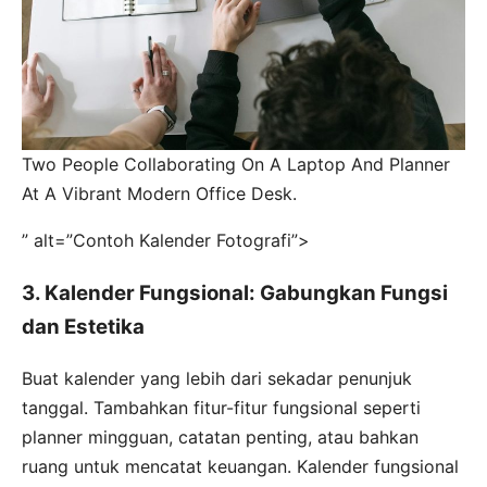
Two People Collaborating On A Laptop And Planner
At A Vibrant Modern Office Desk.
” alt=”Contoh Kalender Fotografi”>
3. Kalender Fungsional: Gabungkan Fungsi
dan Estetika
Buat kalender yang lebih dari sekadar penunjuk
tanggal. Tambahkan fitur-fitur fungsional seperti
planner mingguan, catatan penting, atau bahkan
ruang untuk mencatat keuangan. Kalender fungsional