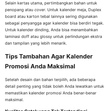
Selain kertas utama, pertimbangkan bahan untuk
penopang atau
cover
. Untuk kalender meja, Duplex
board atau karton tebal lainnya sering digunakan
sebagai penyangga agar kalender bisa berdiri tegak.
Untuk kalender dinding, Anda bisa menambahkan
laminasi doff atau glossy untuk perlindungan ekstra
dan tampilan yang lebih menarik.
Tips Tambahan Agar Kalender
Promosi Anda Maksimal
Setelah desain dan bahan terpilih, ada beberapa
detail penting yang tidak boleh Anda lewatkan untuk
memastikan kalender promosi Anda benar-benar
maksimal.