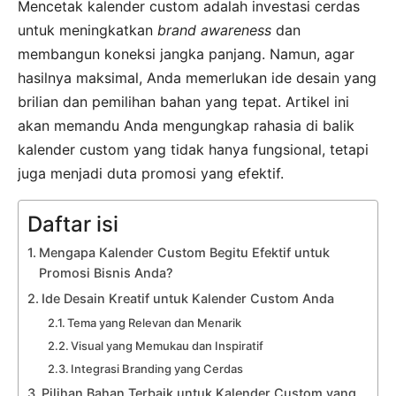
Mencetak kalender custom adalah investasi cerdas
untuk meningkatkan
brand awareness
dan
membangun koneksi jangka panjang. Namun, agar
hasilnya maksimal, Anda memerlukan ide desain yang
brilian dan pemilihan bahan yang tepat. Artikel ini
akan memandu Anda mengungkap rahasia di balik
kalender custom yang tidak hanya fungsional, tetapi
juga menjadi duta promosi yang efektif.
Daftar isi
Mengapa Kalender Custom Begitu Efektif untuk
Promosi Bisnis Anda?
Ide Desain Kreatif untuk Kalender Custom Anda
Tema yang Relevan dan Menarik
Visual yang Memukau dan Inspiratif
Integrasi Branding yang Cerdas
Pilihan Bahan Terbaik untuk Kalender Custom yang