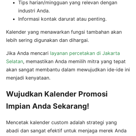
Tips harian/mingguan yang relevan dengan
industri Anda.
Informasi kontak darurat atau penting.
Kalender yang menawarkan fungsi tambahan akan
lebih sering digunakan dan dihargai.
Jika Anda mencari
layanan percetakan di Jakarta
Selatan
, memastikan Anda memilih mitra yang tepat
akan sangat membantu dalam mewujudkan ide-ide ini
menjadi kenyataan.
Wujudkan Kalender Promosi
Impian Anda Sekarang!
Mencetak kalender custom adalah strategi yang
abadi dan sangat efektif untuk menjaga merek Anda