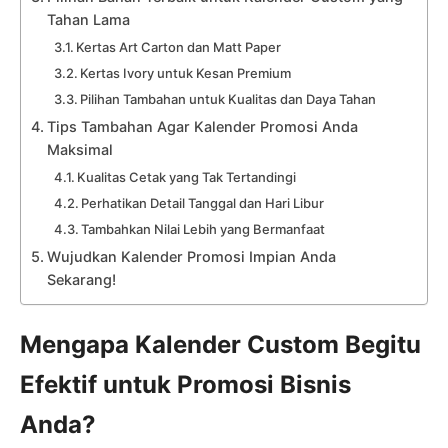
Tahan Lama
Kertas Art Carton dan Matt Paper
Kertas Ivory untuk Kesan Premium
Pilihan Tambahan untuk Kualitas dan Daya Tahan
Tips Tambahan Agar Kalender Promosi Anda
Maksimal
Kualitas Cetak yang Tak Tertandingi
Perhatikan Detail Tanggal dan Hari Libur
Tambahkan Nilai Lebih yang Bermanfaat
Wujudkan Kalender Promosi Impian Anda
Sekarang!
Mengapa Kalender Custom Begitu
Efektif untuk Promosi Bisnis
Anda?