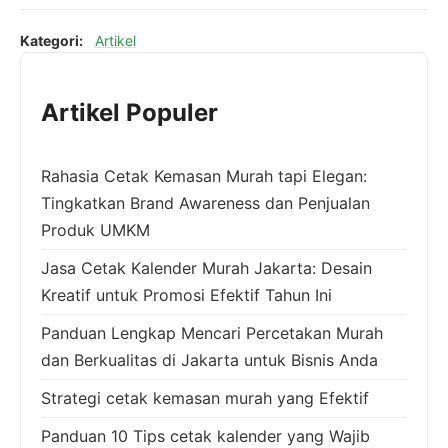
Kategori:
Artikel
Artikel Populer
Rahasia Cetak Kemasan Murah tapi Elegan:
Tingkatkan Brand Awareness dan Penjualan
Produk UMKM
Jasa Cetak Kalender Murah Jakarta: Desain
Kreatif untuk Promosi Efektif Tahun Ini
Panduan Lengkap Mencari Percetakan Murah
dan Berkualitas di Jakarta untuk Bisnis Anda
Strategi cetak kemasan murah yang Efektif
Panduan 10 Tips cetak kalender yang Wajib