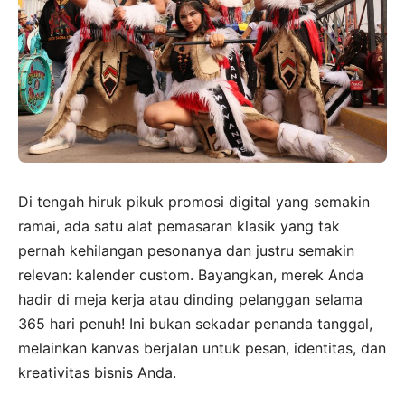
Di tengah hiruk pikuk promosi digital yang semakin
ramai, ada satu alat pemasaran klasik yang tak
pernah kehilangan pesonanya dan justru semakin
relevan: kalender custom. Bayangkan, merek Anda
hadir di meja kerja atau dinding pelanggan selama
365 hari penuh! Ini bukan sekadar penanda tanggal,
melainkan kanvas berjalan untuk pesan, identitas, dan
kreativitas bisnis Anda.