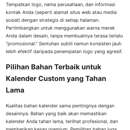
Tempatkan logo, nama perusahaan, dan informasi
kontak Anda (seperti alamat situs web atau media
sosial) dengan strategis di setiap halaman.
Pertimbangkan untuk menggunakan warna merek
Anda dalam desain, tanpa membuatnya terasa terlalu
“promosional.” Sentuhan subtil namun konsisten jauh
lebih efektif daripada penempatan logo yang agresif.
Pilihan Bahan Terbaik untuk
Kalender Custom yang Tahan
Lama
Kualitas bahan kalender sama pentingnya dengan
desainnya. Bahan yang baik akan memastikan
kalender Anda tahan lama, terlihat profesional, dan
memberikan kesan premium. Pemilihan bahan juga