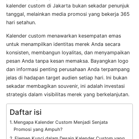
kalender custom di Jakarta bukan sekadar penunjuk
tanggal, melainkan media promosi yang bekerja 365
hari setahun.
Kalender custom menawarkan kesempatan emas
untuk menampilkan identitas merek Anda secara
konsisten, membangun loyalitas, dan menyampaikan
pesan Anda tanpa kesan memaksa. Bayangkan logo
dan informasi penting perusahaan Anda terpampang
jelas di hadapan target audien setiap hari. Ini bukan
sekadar membagikan souvenir, ini adalah investasi
strategis dalam visibilitas merek yang berkelanjutan.
Daftar isi
Mengapa Kalender Custom Menjadi Senjata
Promosi yang Ampuh?
Elemen Kunci dalam Desain Kalender Custom yang