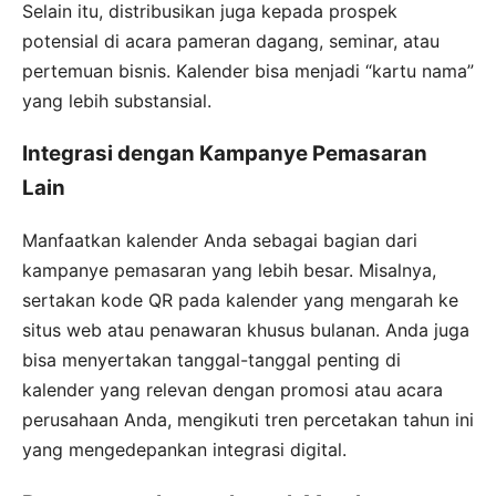
Selain itu, distribusikan juga kepada prospek
potensial di acara pameran dagang, seminar, atau
pertemuan bisnis. Kalender bisa menjadi “kartu nama”
yang lebih substansial.
Integrasi dengan Kampanye Pemasaran
Lain
Manfaatkan kalender Anda sebagai bagian dari
kampanye pemasaran yang lebih besar. Misalnya,
sertakan kode QR pada kalender yang mengarah ke
situs web atau penawaran khusus bulanan. Anda juga
bisa menyertakan tanggal-tanggal penting di
kalender yang relevan dengan promosi atau acara
perusahaan Anda, mengikuti tren percetakan tahun ini
yang mengedepankan integrasi digital.