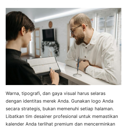
Warna, tipografi, dan gaya visual harus selaras
dengan identitas merek Anda. Gunakan logo Anda
secara strategis, bukan memenuhi setiap halaman.
Libatkan tim desainer profesional untuk memastikan
kalender Anda terlihat premium dan mencerminkan