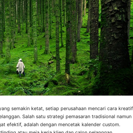
 yang semakin ketat, setiap perusahaan mencari cara kreatif
elanggan. Salah satu strategi pemasaran tradisional namun
gat efektif, adalah dengan mencetak kalender custom.
nding atau meja kerja klien dan calon pelanggan