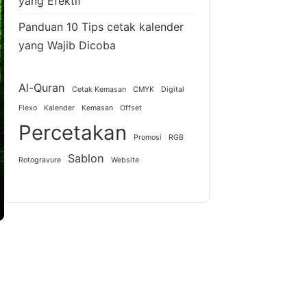
yang Efektif
Panduan 10 Tips cetak kalender
yang Wajib Dicoba
Al-Quran
Cetak Kemasan
CMYK
Digital
Flexo
Kalender
Kemasan
Offset
Percetakan
Promosi
RGB
Sablon
Rotogravure
Website