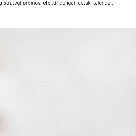
ng strategi promosi efektif dengan cetak kalender.