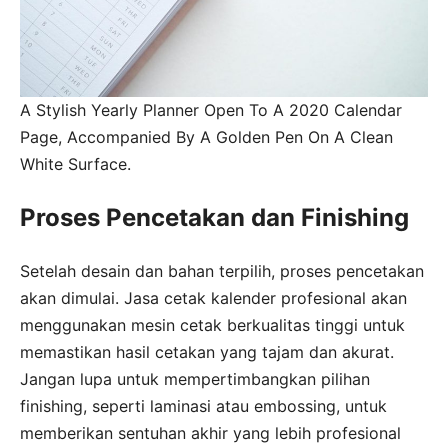
A Stylish Yearly Planner Open To A 2020 Calendar
Page, Accompanied By A Golden Pen On A Clean
White Surface.
Proses Pencetakan dan Finishing
Setelah desain dan bahan terpilih, proses pencetakan
akan dimulai. Jasa cetak kalender profesional akan
menggunakan mesin cetak berkualitas tinggi untuk
memastikan hasil cetakan yang tajam dan akurat.
Jangan lupa untuk mempertimbangkan pilihan
finishing, seperti laminasi atau embossing, untuk
memberikan sentuhan akhir yang lebih profesional