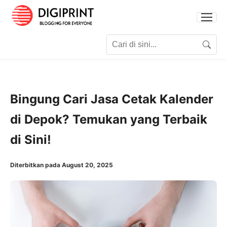
Search for:
Search
Bingung Cari Jasa Cetak Kalender
di Depok? Temukan yang Terbaik
di Sini!
Diterbitkan pada August 20, 2025