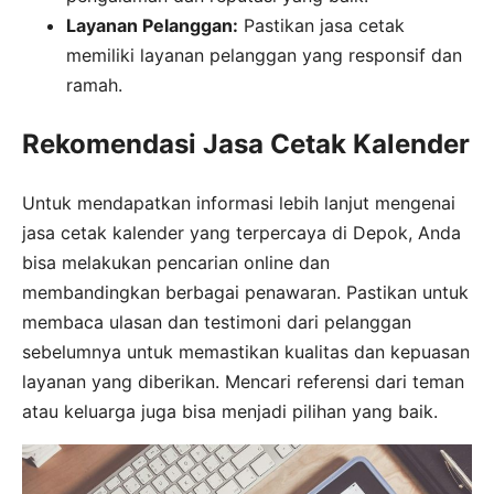
Layanan Pelanggan:
Pastikan jasa cetak
memiliki layanan pelanggan yang responsif dan
ramah.
Rekomendasi Jasa Cetak Kalender
Untuk mendapatkan informasi lebih lanjut mengenai
jasa cetak kalender yang terpercaya di Depok, Anda
bisa melakukan pencarian online dan
membandingkan berbagai penawaran. Pastikan untuk
membaca ulasan dan testimoni dari pelanggan
sebelumnya untuk memastikan kualitas dan kepuasan
layanan yang diberikan. Mencari referensi dari teman
atau keluarga juga bisa menjadi pilihan yang baik.