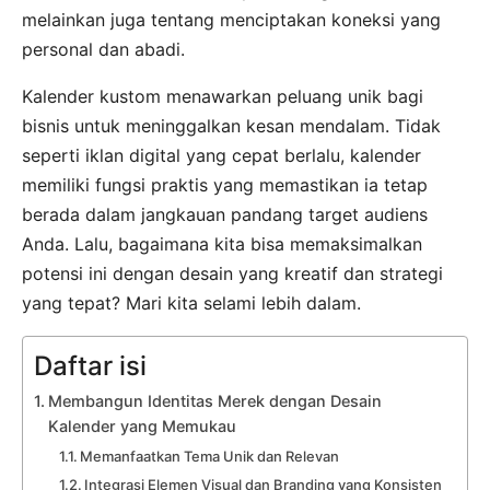
melainkan juga tentang menciptakan koneksi yang
personal dan abadi.
Kalender kustom menawarkan peluang unik bagi
bisnis untuk meninggalkan kesan mendalam. Tidak
seperti iklan digital yang cepat berlalu, kalender
memiliki fungsi praktis yang memastikan ia tetap
berada dalam jangkauan pandang target audiens
Anda. Lalu, bagaimana kita bisa memaksimalkan
potensi ini dengan desain yang kreatif dan strategi
yang tepat? Mari kita selami lebih dalam.
Daftar isi
Membangun Identitas Merek dengan Desain
Kalender yang Memukau
Memanfaatkan Tema Unik dan Relevan
Integrasi Elemen Visual dan Branding yang Konsisten