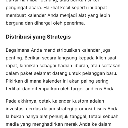
pengingat acara. Hal-hal kecil seperti ini dapat
membuat kalender Anda menjadi alat yang lebih
berguna dan dihargai oleh penerima.
Distribusi yang Strategis
Bagaimana Anda mendistribusikan kalender juga
penting. Berikan secara langsung kepada klien saat
rapat, kirimkan sebagai hadiah liburan, atau sertakan
dalam paket selamat datang untuk pelanggan baru.
Pikirkan di mana kalender ini akan paling sering
terlihat dan ditempatkan oleh target audiens Anda.
Pada akhirnya, cetak kalender kustom adalah
investasi cerdas dalam strategi promosi bisnis Anda.
Ia bukan hanya alat penunjuk tanggal, tetapi sebuah
media yang menghadirkan merek Anda ke dalam