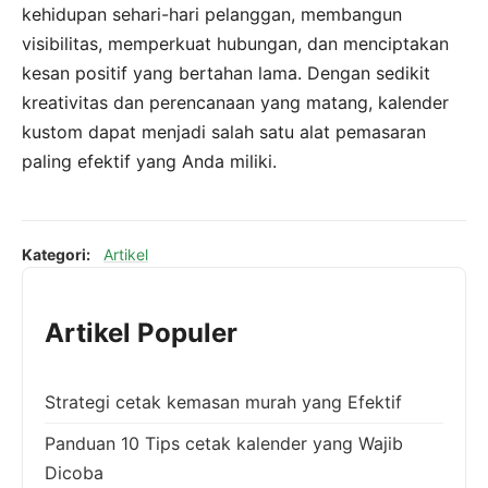
kehidupan sehari-hari pelanggan, membangun
visibilitas, memperkuat hubungan, dan menciptakan
kesan positif yang bertahan lama. Dengan sedikit
kreativitas dan perencanaan yang matang, kalender
kustom dapat menjadi salah satu alat pemasaran
paling efektif yang Anda miliki.
Kategori:
Artikel
Artikel Populer
Strategi cetak kemasan murah yang Efektif
Panduan 10 Tips cetak kalender yang Wajib
Dicoba