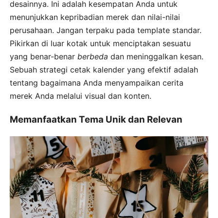
desainnya. Ini adalah kesempatan Anda untuk
menunjukkan kepribadian merek dan nilai-nilai
perusahaan. Jangan terpaku pada template standar.
Pikirkan di luar kotak untuk menciptakan sesuatu
yang benar-benar
berbeda
dan meninggalkan kesan.
Sebuah strategi cetak kalender yang efektif adalah
tentang bagaimana Anda menyampaikan cerita
merek Anda melalui visual dan konten.
Memanfaatkan Tema Unik dan Relevan