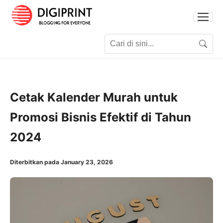
Search for:
Search
Cetak Kalender Murah untuk
Promosi Bisnis Efektif di Tahun
2024
Diterbitkan pada January 23, 2026