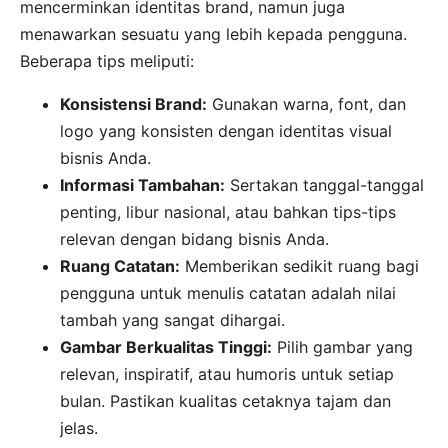
mencerminkan identitas brand, namun juga
menawarkan sesuatu yang lebih kepada pengguna.
Beberapa tips meliputi:
Konsistensi Brand:
Gunakan warna, font, dan
logo yang konsisten dengan identitas visual
bisnis Anda.
Informasi Tambahan:
Sertakan tanggal-tanggal
penting, libur nasional, atau bahkan tips-tips
relevan dengan bidang bisnis Anda.
Ruang Catatan:
Memberikan sedikit ruang bagi
pengguna untuk menulis catatan adalah nilai
tambah yang sangat dihargai.
Gambar Berkualitas Tinggi:
Pilih gambar yang
relevan, inspiratif, atau humoris untuk setiap
bulan. Pastikan kualitas cetaknya tajam dan
jelas.