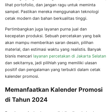
lihat portofolio, dan jangan ragu untuk meminta
sampel. Pastikan mereka menggunakan teknologi
cetak modern dan bahan berkualitas tinggi.
Pertimbangkan juga layanan purna jual dan
kecepatan produksi. Sebuah percetakan yang baik
akan mampu memberikan saran desain, pilihan
material, dan estimasi waktu yang realistis. Banyak
bisnis mencari
layanan percetakan di Jakarta Selatan
dan sekitarnya, jadi pilihlah yang memiliki ulasan
positif dan pengalaman yang terbukti dalam cetak
kalender promosi.
Memanfaatkan Kalender Promosi
di Tahun 2024