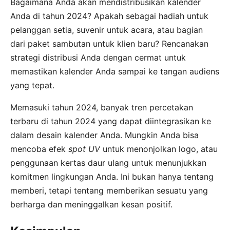
Bagaimana Anda akan mendistribusikan kalender
Anda di tahun 2024? Apakah sebagai hadiah untuk
pelanggan setia, suvenir untuk acara, atau bagian
dari paket sambutan untuk klien baru? Rencanakan
strategi distribusi Anda dengan cermat untuk
memastikan kalender Anda sampai ke tangan audiens
yang tepat.
Memasuki tahun 2024, banyak tren percetakan
terbaru di tahun 2024 yang dapat diintegrasikan ke
dalam desain kalender Anda. Mungkin Anda bisa
mencoba efek
spot UV
untuk menonjolkan logo, atau
penggunaan kertas daur ulang untuk menunjukkan
komitmen lingkungan Anda. Ini bukan hanya tentang
memberi, tetapi tentang memberikan sesuatu yang
berharga dan meninggalkan kesan positif.