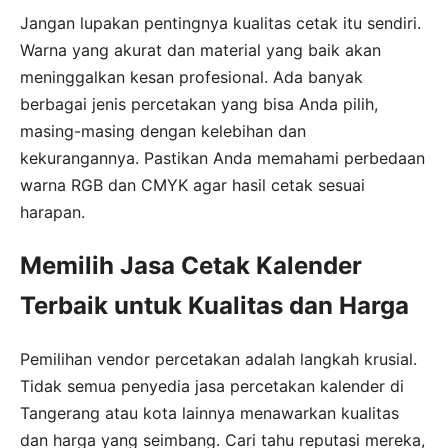
Jangan lupakan pentingnya kualitas cetak itu sendiri.
Warna yang akurat dan material yang baik akan
meninggalkan kesan profesional. Ada banyak
berbagai jenis percetakan yang bisa Anda pilih,
masing-masing dengan kelebihan dan
kekurangannya. Pastikan Anda memahami perbedaan
warna RGB dan CMYK agar hasil cetak sesuai
harapan.
Memilih Jasa Cetak Kalender
Terbaik untuk Kualitas dan Harga
Pemilihan vendor percetakan adalah langkah krusial.
Tidak semua penyedia jasa percetakan kalender di
Tangerang atau kota lainnya menawarkan kualitas
dan harga yang seimbang. Cari tahu reputasi mereka,