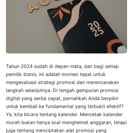
Tahun 2024 sudah di depan mata, dan bagi setiap
pemilik bisnis, ini adalah momen tepat untuk
mengevaluasi strategi promosi dan merencanakan
langkah selanjutnya. Di tengah gempuran promosi
digital yang serba cepat, pernahkah Anda berpikir
untuk kembali ke fundamental yang terbukti efektif?
Ya, kita bicara tentang kalender. Mencetak kalender
murah bukan hanya soal menghemat anggaran, tetapi
juga tentang menciptakan alat promosi yang