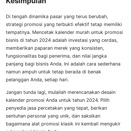
Kesimpulan
Di tengah dinamika pasar yang terus berubah,
strategi promosi yang terbukti efektif tetap memiliki
tempatnya. Mencetak kalender murah untuk promosi
bisnis di tahun 2024 adalah investasi yang cerdas,
memberikan paparan merek yang konsisten,
fungsionalitas bagi penerima, dan nilai jangka
panjang bagi bisnis Anda. Ini adalah cara sederhana
namun ampuh untuk tetap berada di benak
pelanggan Anda, setiap hari.
Jangan tunda lagi, mulailah merencanakan desain
kalender promosi Anda untuk tahun 2024. Pilih
penyedia jasa percetakan yang tepat, berikan
sentuhan personal yang unik, dan saksikan
bagaimana alat promosi klasik ini kembali mengukir