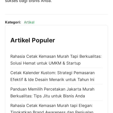
sukses bagi bisnis Anda.
Kategori:
Artikel
Artikel Populer
Rahasia Cetak Kemasan Murah Tapi Berkualitas:
Solusi Hemat untuk UMKM & Startup
Cetak Kalender Kustom: Strategi Pemasaran
Efektif & Ide Desain Menarik untuk Tahun Ini
Panduan Memilih Percetakan Jakarta Murah
Berkualitas: Tips Jitu untuk Bisnis Anda
Rahasia Cetak Kemasan Murah tapi Elegan:
Tingkatkan Brand Awareness dan Penjualan