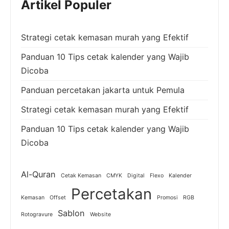
Artikel Populer
Strategi cetak kemasan murah yang Efektif
Panduan 10 Tips cetak kalender yang Wajib
Dicoba
Panduan percetakan jakarta untuk Pemula
Strategi cetak kemasan murah yang Efektif
Panduan 10 Tips cetak kalender yang Wajib
Dicoba
Al-Quran
Cetak Kemasan
CMYK
Digital
Flexo
Kalender
Percetakan
Kemasan
Offset
Promosi
RGB
Sablon
Rotogravure
Website