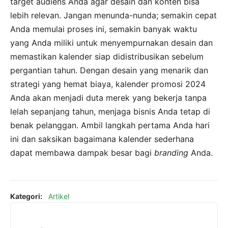
target audiens Anda agar desain dan konten bisa
lebih relevan. Jangan menunda-nunda; semakin cepat
Anda memulai proses ini, semakin banyak waktu
yang Anda miliki untuk menyempurnakan desain dan
memastikan kalender siap didistribusikan sebelum
pergantian tahun. Dengan desain yang menarik dan
strategi yang hemat biaya, kalender promosi 2024
Anda akan menjadi duta merek yang bekerja tanpa
lelah sepanjang tahun, menjaga bisnis Anda tetap di
benak pelanggan. Ambil langkah pertama Anda hari
ini dan saksikan bagaimana kalender sederhana
dapat membawa dampak besar bagi
branding
Anda.
Kategori:
Artikel