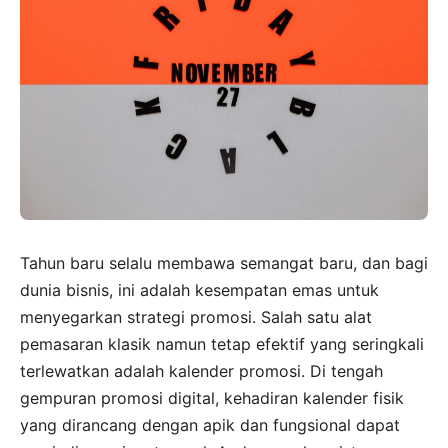
Tahun baru selalu membawa semangat baru, dan bagi
dunia bisnis, ini adalah kesempatan emas untuk
menyegarkan strategi promosi. Salah satu alat
pemasaran klasik namun tetap efektif yang seringkali
terlewatkan adalah kalender promosi. Di tengah
gempuran promosi digital, kehadiran kalender fisik
yang dirancang dengan apik dan fungsional dapat