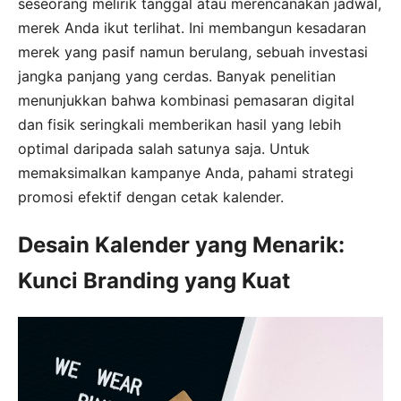
seseorang melirik tanggal atau merencanakan jadwal,
merek Anda ikut terlihat. Ini membangun kesadaran
merek yang pasif namun berulang, sebuah investasi
jangka panjang yang cerdas. Banyak penelitian
menunjukkan bahwa kombinasi pemasaran digital
dan fisik seringkali memberikan hasil yang lebih
optimal daripada salah satunya saja. Untuk
memaksimalkan kampanye Anda, pahami strategi
promosi efektif dengan cetak kalender.
Desain Kalender yang Menarik:
Kunci Branding yang Kuat