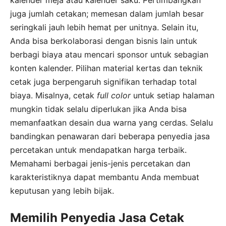
kalender meja atau kalender saku. Pertimbangkan
juga jumlah cetakan; memesan dalam jumlah besar
seringkali jauh lebih hemat per unitnya. Selain itu,
Anda bisa berkolaborasi dengan bisnis lain untuk
berbagi biaya atau mencari sponsor untuk sebagian
konten kalender. Pilihan material kertas dan teknik
cetak juga berpengaruh signifikan terhadap total
biaya. Misalnya, cetak
full color
untuk setiap halaman
mungkin tidak selalu diperlukan jika Anda bisa
memanfaatkan desain dua warna yang cerdas. Selalu
bandingkan penawaran dari beberapa penyedia jasa
percetakan untuk mendapatkan harga terbaik.
Memahami berbagai jenis-jenis percetakan dan
karakteristiknya dapat membantu Anda membuat
keputusan yang lebih bijak.
Memilih Penyedia Jasa Cetak