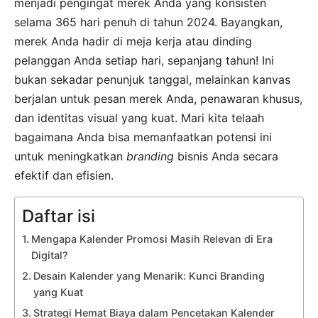
menjadi pengingat merek Anda yang konsisten
selama 365 hari penuh di tahun 2024. Bayangkan,
merek Anda hadir di meja kerja atau dinding
pelanggan Anda setiap hari, sepanjang tahun! Ini
bukan sekadar penunjuk tanggal, melainkan kanvas
berjalan untuk pesan merek Anda, penawaran khusus,
dan identitas visual yang kuat. Mari kita telaah
bagaimana Anda bisa memanfaatkan potensi ini
untuk meningkatkan
branding
bisnis Anda secara
efektif dan efisien.
Daftar isi
Mengapa Kalender Promosi Masih Relevan di Era
Digital?
Desain Kalender yang Menarik: Kunci Branding
yang Kuat
Strategi Hemat Biaya dalam Pencetakan Kalender