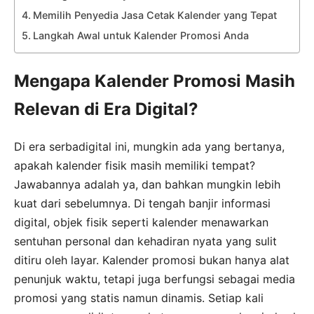
Memilih Penyedia Jasa Cetak Kalender yang Tepat
Langkah Awal untuk Kalender Promosi Anda
Mengapa Kalender Promosi Masih
Relevan di Era Digital?
Di era serbadigital ini, mungkin ada yang bertanya,
apakah kalender fisik masih memiliki tempat?
Jawabannya adalah ya, dan bahkan mungkin lebih
kuat dari sebelumnya. Di tengah banjir informasi
digital, objek fisik seperti kalender menawarkan
sentuhan personal dan kehadiran nyata yang sulit
ditiru oleh layar. Kalender promosi bukan hanya alat
penunjuk waktu, tetapi juga berfungsi sebagai media
promosi yang statis namun dinamis. Setiap kali