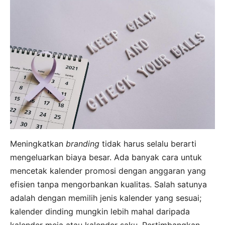
Meningkatkan
branding
tidak harus selalu berarti
mengeluarkan biaya besar. Ada banyak cara untuk
mencetak kalender promosi dengan anggaran yang
efisien tanpa mengorbankan kualitas. Salah satunya
adalah dengan memilih jenis kalender yang sesuai;
kalender dinding mungkin lebih mahal daripada