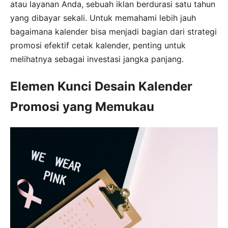
atau layanan Anda, sebuah iklan berdurasi satu tahun
yang dibayar sekali. Untuk memahami lebih jauh
bagaimana kalender bisa menjadi bagian dari strategi
promosi efektif cetak kalender, penting untuk
melihatnya sebagai investasi jangka panjang.
Elemen Kunci Desain Kalender
Promosi yang Memukau