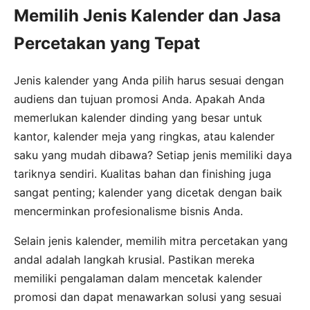
Memilih Jenis Kalender dan Jasa
Percetakan yang Tepat
Jenis kalender yang Anda pilih harus sesuai dengan
audiens dan tujuan promosi Anda. Apakah Anda
memerlukan kalender dinding yang besar untuk
kantor, kalender meja yang ringkas, atau kalender
saku yang mudah dibawa? Setiap jenis memiliki daya
tariknya sendiri. Kualitas bahan dan finishing juga
sangat penting; kalender yang dicetak dengan baik
mencerminkan profesionalisme bisnis Anda.
Selain jenis kalender, memilih mitra percetakan yang
andal adalah langkah krusial. Pastikan mereka
memiliki pengalaman dalam mencetak kalender
promosi dan dapat menawarkan solusi yang sesuai