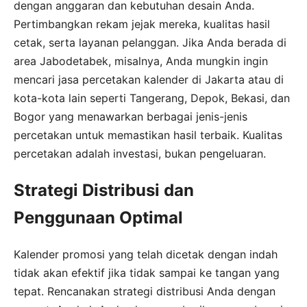
dengan anggaran dan kebutuhan desain Anda.
Pertimbangkan rekam jejak mereka, kualitas hasil
cetak, serta layanan pelanggan. Jika Anda berada di
area Jabodetabek, misalnya, Anda mungkin ingin
mencari jasa percetakan kalender di Jakarta atau di
kota-kota lain seperti Tangerang, Depok, Bekasi, dan
Bogor yang menawarkan berbagai jenis-jenis
percetakan untuk memastikan hasil terbaik. Kualitas
percetakan adalah investasi, bukan pengeluaran.
Strategi Distribusi dan
Penggunaan Optimal
Kalender promosi yang telah dicetak dengan indah
tidak akan efektif jika tidak sampai ke tangan yang
tepat. Rencanakan strategi distribusi Anda dengan