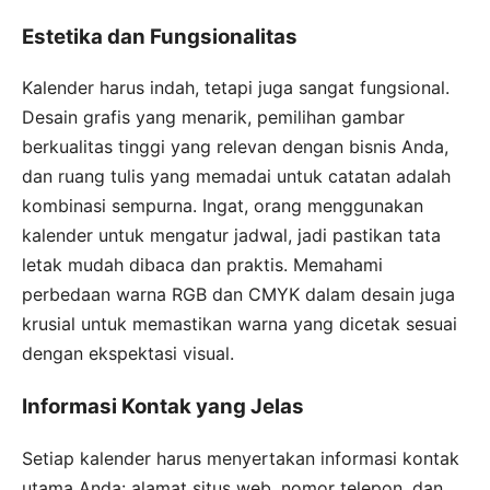
Estetika dan Fungsionalitas
Kalender harus indah, tetapi juga sangat fungsional.
Desain grafis yang menarik, pemilihan gambar
berkualitas tinggi yang relevan dengan bisnis Anda,
dan ruang tulis yang memadai untuk catatan adalah
kombinasi sempurna. Ingat, orang menggunakan
kalender untuk mengatur jadwal, jadi pastikan tata
letak mudah dibaca dan praktis. Memahami
perbedaan warna RGB dan CMYK dalam desain juga
krusial untuk memastikan warna yang dicetak sesuai
dengan ekspektasi visual.
Informasi Kontak yang Jelas
Setiap kalender harus menyertakan informasi kontak
utama Anda: alamat situs web, nomor telepon, dan