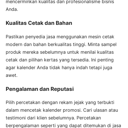
mencerminkan kualitas dan profesionalisme bisnis
Anda.
Kualitas Cetak dan Bahan
Pastikan penyedia jasa menggunakan mesin cetak
modern dan bahan berkualitas tinggi. Minta sampel
produk mereka sebelumnya untuk menilai kualitas
cetak dan pilihan kertas yang tersedia. Ini penting
agar kalender Anda tidak hanya indah tetapi juga
awet.
Pengalaman dan Reputasi
Pilih percetakan dengan rekam jejak yang terbukti
dalam mencetak kalender promosi. Cari ulasan atau
testimoni dari klien sebelumnya. Percetakan
berpengalaman seperti yang dapat ditemukan di jasa