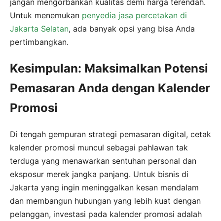
jangan mengorbankan kualitas demi harga terendah.
Untuk menemukan
penyedia jasa percetakan di
Jakarta Selatan
, ada banyak opsi yang bisa Anda
pertimbangkan.
Kesimpulan: Maksimalkan Potensi
Pemasaran Anda dengan Kalender
Promosi
Di tengah gempuran strategi pemasaran digital, cetak
kalender promosi muncul sebagai pahlawan tak
terduga yang menawarkan sentuhan personal dan
eksposur merek jangka panjang. Untuk bisnis di
Jakarta yang ingin meninggalkan kesan mendalam
dan membangun hubungan yang lebih kuat dengan
pelanggan, investasi pada kalender promosi adalah