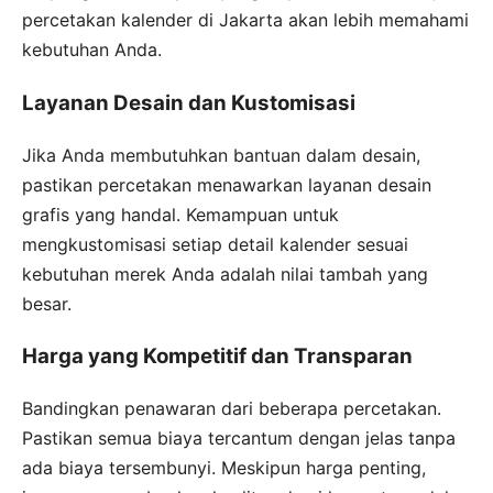
percetakan kalender di Jakarta akan lebih memahami
kebutuhan Anda.
Layanan Desain dan Kustomisasi
Jika Anda membutuhkan bantuan dalam desain,
pastikan percetakan menawarkan layanan desain
grafis yang handal. Kemampuan untuk
mengkustomisasi setiap detail kalender sesuai
kebutuhan merek Anda adalah nilai tambah yang
besar.
Harga yang Kompetitif dan Transparan
Bandingkan penawaran dari beberapa percetakan.
Pastikan semua biaya tercantum dengan jelas tanpa
ada biaya tersembunyi. Meskipun harga penting,