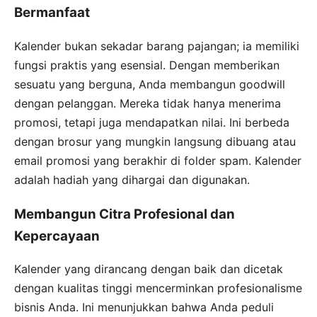
Bermanfaat
Kalender bukan sekadar barang pajangan; ia memiliki
fungsi praktis yang esensial. Dengan memberikan
sesuatu yang berguna, Anda membangun goodwill
dengan pelanggan. Mereka tidak hanya menerima
promosi, tetapi juga mendapatkan nilai. Ini berbeda
dengan brosur yang mungkin langsung dibuang atau
email promosi yang berakhir di folder spam. Kalender
adalah hadiah yang dihargai dan digunakan.
Membangun Citra Profesional dan
Kepercayaan
Kalender yang dirancang dengan baik dan dicetak
dengan kualitas tinggi mencerminkan profesionalisme
bisnis Anda. Ini menunjukkan bahwa Anda peduli