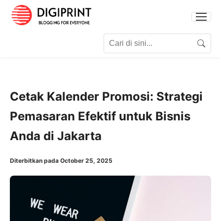
Search for:
Search
Cetak Kalender Promosi: Strategi
Pemasaran Efektif untuk Bisnis
Anda di Jakarta
Diterbitkan pada October 25, 2025