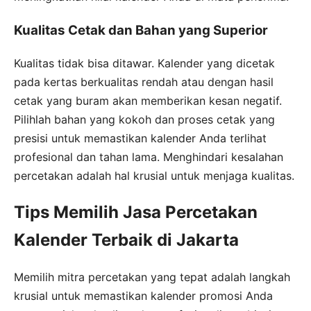
Kualitas Cetak dan Bahan yang Superior
Kualitas tidak bisa ditawar. Kalender yang dicetak
pada kertas berkualitas rendah atau dengan hasil
cetak yang buram akan memberikan kesan negatif.
Pilihlah bahan yang kokoh dan proses cetak yang
presisi untuk memastikan kalender Anda terlihat
profesional dan tahan lama. Menghindari kesalahan
percetakan adalah hal krusial untuk menjaga kualitas.
Tips Memilih Jasa Percetakan
Kalender Terbaik di Jakarta
Memilih mitra percetakan yang tepat adalah langkah
krusial untuk memastikan kalender promosi Anda