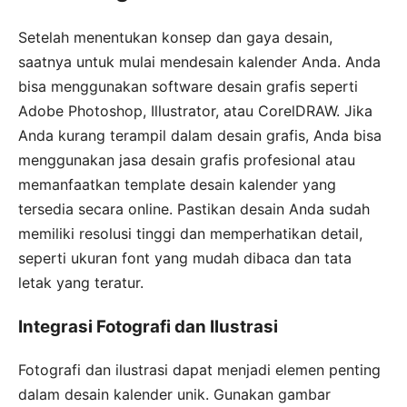
Setelah menentukan konsep dan gaya desain,
saatnya untuk mulai mendesain kalender Anda. Anda
bisa menggunakan software desain grafis seperti
Adobe Photoshop, Illustrator, atau CorelDRAW. Jika
Anda kurang terampil dalam desain grafis, Anda bisa
menggunakan jasa desain grafis profesional atau
memanfaatkan template desain kalender yang
tersedia secara online. Pastikan desain Anda sudah
memiliki resolusi tinggi dan memperhatikan detail,
seperti ukuran font yang mudah dibaca dan tata
letak yang teratur.
Integrasi Fotografi dan Ilustrasi
Fotografi dan ilustrasi dapat menjadi elemen penting
dalam desain kalender unik. Gunakan gambar