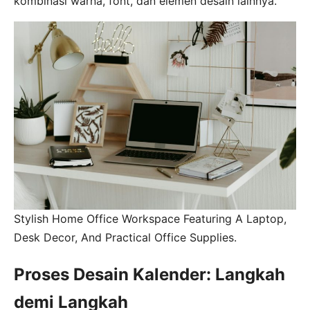
kombinasi warna, font, dan elemen desain lainnya.
Stylish Home Office Workspace Featuring A Laptop,
Desk Decor, And Practical Office Supplies.
Proses Desain Kalender: Langkah
demi Langkah