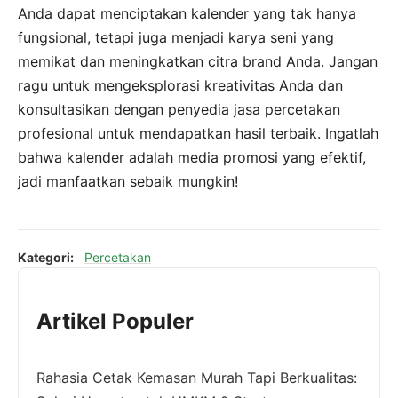
Anda dapat menciptakan kalender yang tak hanya
fungsional, tetapi juga menjadi karya seni yang
memikat dan meningkatkan citra brand Anda. Jangan
ragu untuk mengeksplorasi kreativitas Anda dan
konsultasikan dengan penyedia jasa percetakan
profesional untuk mendapatkan hasil terbaik. Ingatlah
bahwa kalender adalah media promosi yang efektif,
jadi manfaatkan sebaik mungkin!
Kategori:
Percetakan
Artikel Populer
Rahasia Cetak Kemasan Murah Tapi Berkualitas: