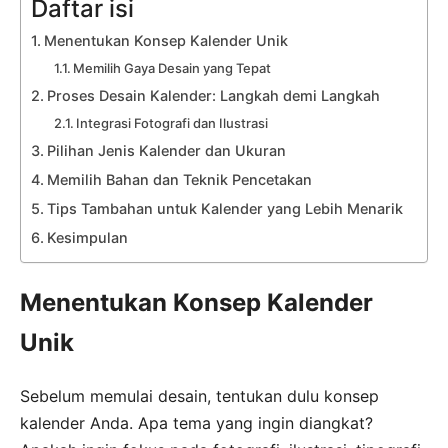
Daftar isi
Menentukan Konsep Kalender Unik
Memilih Gaya Desain yang Tepat
Proses Desain Kalender: Langkah demi Langkah
Integrasi Fotografi dan Ilustrasi
Pilihan Jenis Kalender dan Ukuran
Memilih Bahan dan Teknik Pencetakan
Tips Tambahan untuk Kalender yang Lebih Menarik
Kesimpulan
Menentukan Konsep Kalender
Unik
Sebelum memulai desain, tentukan dulu konsep
kalender Anda. Apa tema yang ingin diangkat?