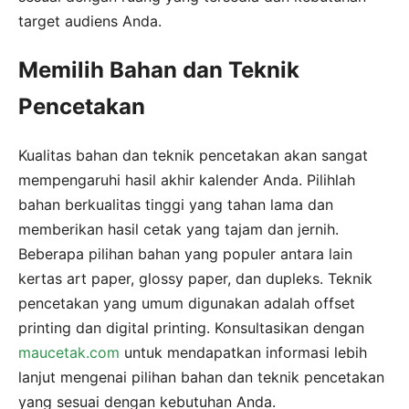
target audiens Anda.
Memilih Bahan dan Teknik
Pencetakan
Kualitas bahan dan teknik pencetakan akan sangat
mempengaruhi hasil akhir kalender Anda. Pilihlah
bahan berkualitas tinggi yang tahan lama dan
memberikan hasil cetak yang tajam dan jernih.
Beberapa pilihan bahan yang populer antara lain
kertas art paper, glossy paper, dan dupleks. Teknik
pencetakan yang umum digunakan adalah offset
printing dan digital printing. Konsultasikan dengan
maucetak.com
untuk mendapatkan informasi lebih
lanjut mengenai pilihan bahan dan teknik pencetakan
yang sesuai dengan kebutuhan Anda.