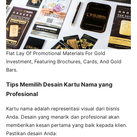
Flat Lay Of Promotional Materials For Gold
Investment, Featuring Brochures, Cards, And Gold
Bars.
Tips Memilih Desain Kartu Nama yang
Profesional
Kartu nama adalah representasi visual dari bisnis
Anda. Desain yang menarik dan profesional akan
memberikan kesan pertama yang baik kepada klien.
Pastikan desain Anda: