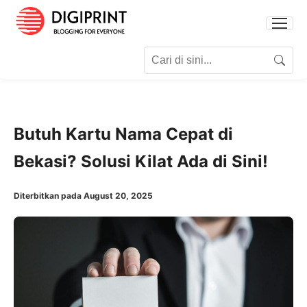
Search for:
Search
Butuh Kartu Nama Cepat di
Bekasi? Solusi Kilat Ada di Sini!
Diterbitkan pada August 20, 2025