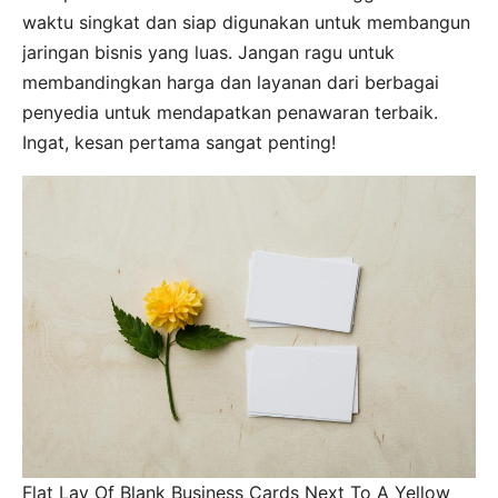
waktu singkat dan siap digunakan untuk membangun
jaringan bisnis yang luas. Jangan ragu untuk
membandingkan harga dan layanan dari berbagai
penyedia untuk mendapatkan penawaran terbaik.
Ingat, kesan pertama sangat penting!
Flat Lay Of Blank Business Cards Next To A Yellow