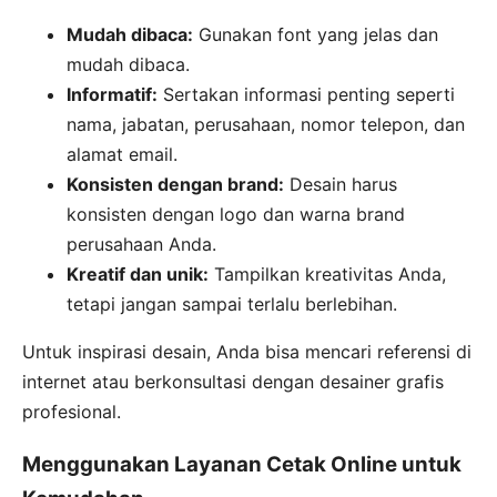
Mudah dibaca:
Gunakan font yang jelas dan
mudah dibaca.
Informatif:
Sertakan informasi penting seperti
nama, jabatan, perusahaan, nomor telepon, dan
alamat email.
Konsisten dengan brand:
Desain harus
konsisten dengan logo dan warna brand
perusahaan Anda.
Kreatif dan unik:
Tampilkan kreativitas Anda,
tetapi jangan sampai terlalu berlebihan.
Untuk inspirasi desain, Anda bisa mencari referensi di
internet atau berkonsultasi dengan desainer grafis
profesional.
Menggunakan Layanan Cetak Online untuk