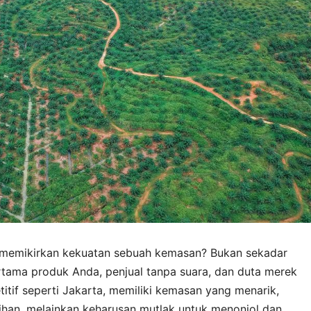
k memikirkan kekuatan sebuah kemasan? Bukan sekadar
ama produk Anda, penjual tanpa suara, dan duta merek
itif seperti Jakarta, memiliki kemasan yang menarik,
pilihan, melainkan keharusan mutlak untuk menonjol dan