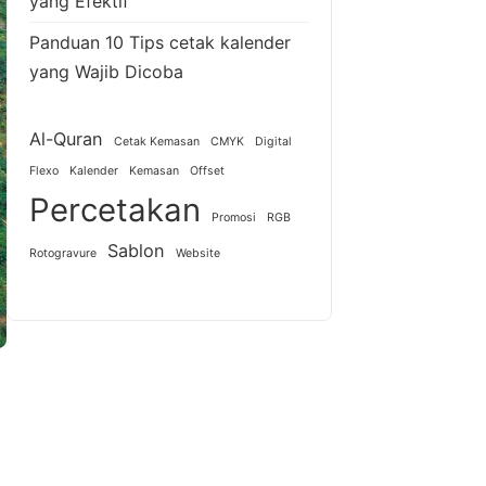
yang Efektif
Panduan 10 Tips cetak kalender
yang Wajib Dicoba
Al-Quran
Cetak Kemasan
CMYK
Digital
Flexo
Kalender
Kemasan
Offset
Percetakan
Promosi
RGB
Sablon
Rotogravure
Website