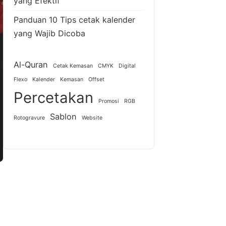
yang Efektif
Panduan 10 Tips cetak kalender
yang Wajib Dicoba
Al-Quran
Cetak Kemasan
CMYK
Digital
Flexo
Kalender
Kemasan
Offset
Percetakan
Promosi
RGB
Sablon
Rotogravure
Website