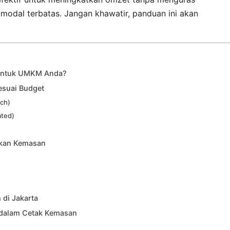
odal terbatas. Jangan khawatir, panduan ini akan
 untuk UMKM Anda?
esuai Budget
uch)
ated)
takan Kemasan
di Jakarta
 dalam Cetak Kemasan