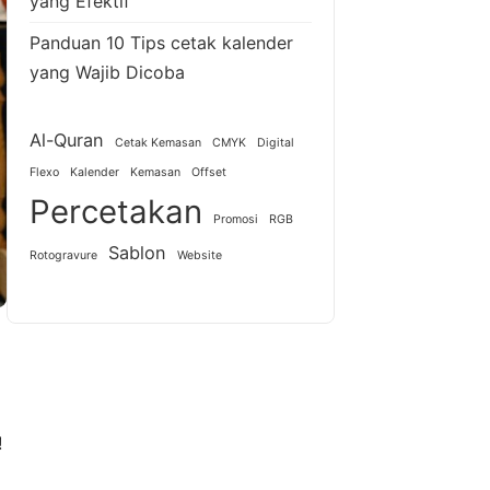
yang Efektif
Panduan 10 Tips cetak kalender
yang Wajib Dicoba
Al-Quran
Cetak Kemasan
CMYK
Digital
Flexo
Kalender
Kemasan
Offset
Percetakan
Promosi
RGB
Sablon
Rotogravure
Website
!