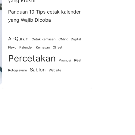
yang Efektif
Panduan 10 Tips cetak kalender
yang Wajib Dicoba
Al-Quran
Cetak Kemasan
CMYK
Digital
Flexo
Kalender
Kemasan
Offset
Percetakan
Promosi
RGB
Sablon
Rotogravure
Website