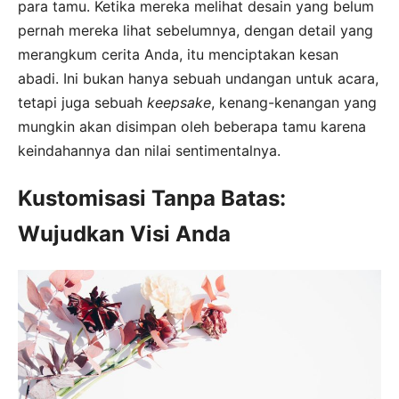
para tamu. Ketika mereka melihat desain yang belum
pernah mereka lihat sebelumnya, dengan detail yang
merangkum cerita Anda, itu menciptakan kesan
abadi. Ini bukan hanya sebuah undangan untuk acara,
tetapi juga sebuah
keepsake
, kenang-kenangan yang
mungkin akan disimpan oleh beberapa tamu karena
keindahannya dan nilai sentimentalnya.
Kustomisasi Tanpa Batas:
Wujudkan Visi Anda