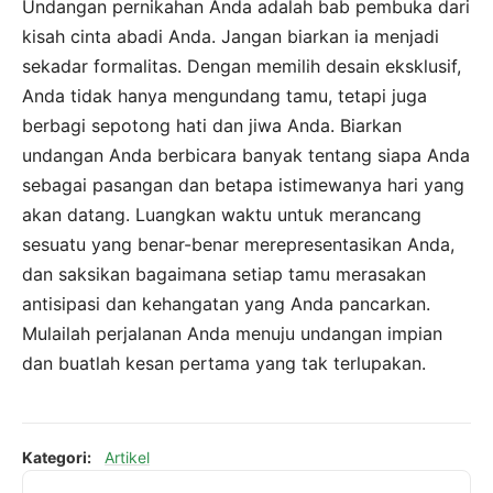
Undangan pernikahan Anda adalah bab pembuka dari
kisah cinta abadi Anda. Jangan biarkan ia menjadi
sekadar formalitas. Dengan memilih desain eksklusif,
Anda tidak hanya mengundang tamu, tetapi juga
berbagi sepotong hati dan jiwa Anda. Biarkan
undangan Anda berbicara banyak tentang siapa Anda
sebagai pasangan dan betapa istimewanya hari yang
akan datang. Luangkan waktu untuk merancang
sesuatu yang benar-benar merepresentasikan Anda,
dan saksikan bagaimana setiap tamu merasakan
antisipasi dan kehangatan yang Anda pancarkan.
Mulailah perjalanan Anda menuju undangan impian
dan buatlah kesan pertama yang tak terlupakan.
Kategori:
Artikel