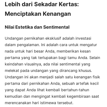
Lebih dari Sekadar Kertas:
Menciptakan Kenangan
Nilai Estetika dan Sentimental
Undangan pernikahan eksklusif adalah investasi
dalam pengalaman. Ini adalah cara untuk mengatur
nada untuk hari besar Anda, memberikan kesan
pertama yang tak terlupakan bagi tamu Anda. Selain
keindahan visualnya, ada nilai sentimental yang
melekat pada undangan yang dirancang khusus.
Undangan ini akan menjadi salah satu kenangan fisik
pertama dari pernikahan Anda, sebuah artefak kecil
yang dapat Anda lihat kembali bertahun-tahun
kemudian dan mengingat kembali kegembiraan saat
merencanakan hari istimewa tersebut.