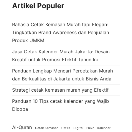
Artikel Populer
Rahasia Cetak Kemasan Murah tapi Elegan:
Tingkatkan Brand Awareness dan Penjualan
Produk UMKM
Jasa Cetak Kalender Murah Jakarta: Desain
Kreatif untuk Promosi Efektif Tahun Ini
Panduan Lengkap Mencari Percetakan Murah
dan Berkualitas di Jakarta untuk Bisnis Anda
Strategi cetak kemasan murah yang Efektif
Panduan 10 Tips cetak kalender yang Wajib
Dicoba
Al-Quran
Cetak Kemasan
CMYK
Digital
Flexo
Kalender