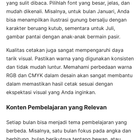
yang sulit dibaca. Pilihlah font yang besar, jelas, dan
mudah dikenali. Misalnya, untuk bulan Januari, Anda
bisa menampilkan ilustrasi gunung bersalju dengan
karakter beruang kutub, sementara untuk Juli,
gambar pantai dengan anak-anak bermain pasir.
Kualitas cetakan juga sangat mempengaruhi daya
tarik visual. Pastikan warna yang digunakan konsisten
dan tidak mudah luntur. Memahami perbedaan warna
RGB dan CMYK dalam desain akan sangat membantu
dalam memastikan hasil cetak sesuai dengan
ekspektasi visual yang Anda inginkan.
Konten Pembelajaran yang Relevan
Setiap bulan bisa menjadi tema pembelajaran yang
berbeda. Misalnya, satu bulan fokus pada angka dan
berhitung, bulan berikutnya tentang hewan, atau