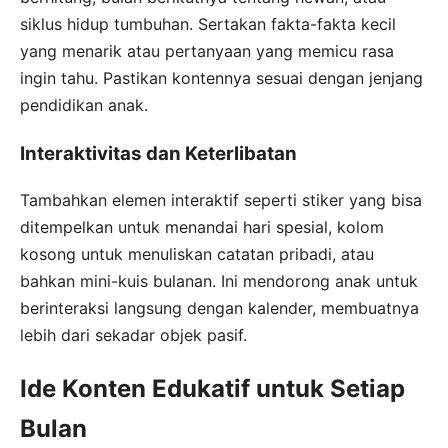
siklus hidup tumbuhan. Sertakan fakta-fakta kecil
yang menarik atau pertanyaan yang memicu rasa
ingin tahu. Pastikan kontennya sesuai dengan jenjang
pendidikan anak.
Interaktivitas dan Keterlibatan
Tambahkan elemen interaktif seperti stiker yang bisa
ditempelkan untuk menandai hari spesial, kolom
kosong untuk menuliskan catatan pribadi, atau
bahkan mini-kuis bulanan. Ini mendorong anak untuk
berinteraksi langsung dengan kalender, membuatnya
lebih dari sekadar objek pasif.
Ide Konten Edukatif untuk Setiap
Bulan