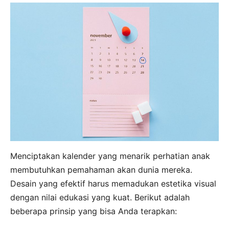
Menciptakan kalender yang menarik perhatian anak
membutuhkan pemahaman akan dunia mereka.
Desain yang efektif harus memadukan estetika visual
dengan nilai edukasi yang kuat. Berikut adalah
beberapa prinsip yang bisa Anda terapkan: