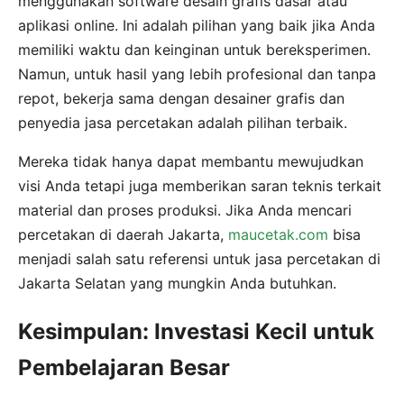
menggunakan software desain grafis dasar atau
aplikasi online. Ini adalah pilihan yang baik jika Anda
memiliki waktu dan keinginan untuk bereksperimen.
Namun, untuk hasil yang lebih profesional dan tanpa
repot, bekerja sama dengan desainer grafis dan
penyedia jasa percetakan adalah pilihan terbaik.
Mereka tidak hanya dapat membantu mewujudkan
visi Anda tetapi juga memberikan saran teknis terkait
material dan proses produksi. Jika Anda mencari
percetakan di daerah Jakarta,
maucetak.com
bisa
menjadi salah satu referensi untuk jasa percetakan di
Jakarta Selatan yang mungkin Anda butuhkan.
Kesimpulan: Investasi Kecil untuk
Pembelajaran Besar