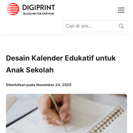
Search for:
Search
Desain Kalender Edukatif untuk
Anak Sekolah
Diterbitkan pada November 24, 2025