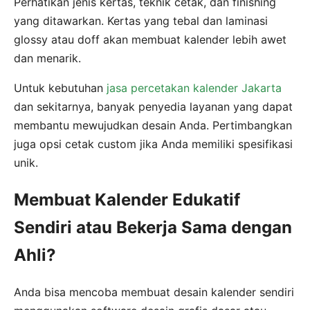
Perhatikan jenis kertas, teknik cetak, dan finishing
yang ditawarkan. Kertas yang tebal dan laminasi
glossy atau doff akan membuat kalender lebih awet
dan menarik.
Untuk kebutuhan
jasa percetakan kalender Jakarta
dan sekitarnya, banyak penyedia layanan yang dapat
membantu mewujudkan desain Anda. Pertimbangkan
juga opsi cetak custom jika Anda memiliki spesifikasi
unik.
Membuat Kalender Edukatif
Sendiri atau Bekerja Sama dengan
Ahli?
Anda bisa mencoba membuat desain kalender sendiri