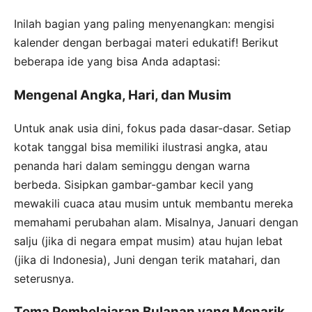
Inilah bagian yang paling menyenangkan: mengisi
kalender dengan berbagai materi edukatif! Berikut
beberapa ide yang bisa Anda adaptasi:
Mengenal Angka, Hari, dan Musim
Untuk anak usia dini, fokus pada dasar-dasar. Setiap
kotak tanggal bisa memiliki ilustrasi angka, atau
penanda hari dalam seminggu dengan warna
berbeda. Sisipkan gambar-gambar kecil yang
mewakili cuaca atau musim untuk membantu mereka
memahami perubahan alam. Misalnya, Januari dengan
salju (jika di negara empat musim) atau hujan lebat
(jika di Indonesia), Juni dengan terik matahari, dan
seterusnya.
Tema Pembelajaran Bulanan yang Menarik