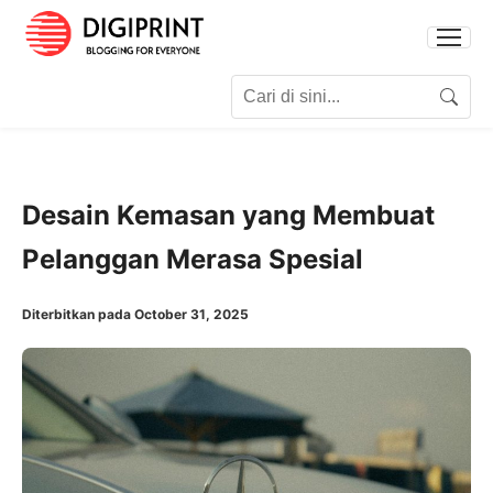
Search for:
Search
Desain Kemasan yang Membuat
Pelanggan Merasa Spesial
Diterbitkan pada October 31, 2025