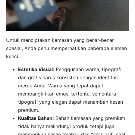
Untuk menciptakan kemasan yang benar-benar
spesial, Anda perlu memperhatikan beberapa elemen
kunci:
Estetika Visual:
Penggunaan warna, tipografi,
dan grafis harus konsisten dengan identitas
merek Anda. Warna yang tepat dapat
membangkitkan emosi tertentu, sementara
tipografi yang elegan dapat menambah kesan
premium.
Kualitas Bahan:
Bahan kemasan yang premium
tidak hanya melindungi produk tetapi juga
memberikan kesan “mahal” dan “eksklusif” saat