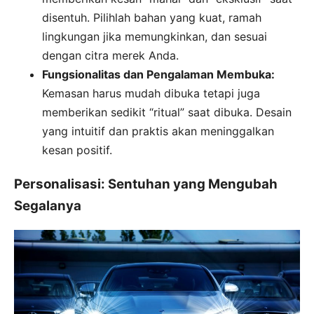
disentuh. Pilihlah bahan yang kuat, ramah
lingkungan jika memungkinkan, dan sesuai
dengan citra merek Anda.
Fungsionalitas dan Pengalaman Membuka:
Kemasan harus mudah dibuka tetapi juga
memberikan sedikit “ritual” saat dibuka. Desain
yang intuitif dan praktis akan meninggalkan
kesan positif.
Personalisasi: Sentuhan yang Mengubah
Segalanya