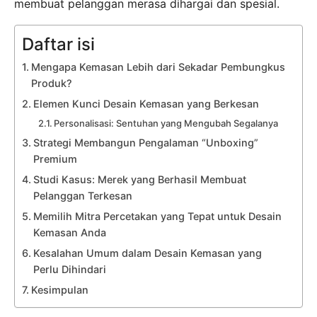
membuat pelanggan merasa dihargai dan spesial.
Daftar isi
Mengapa Kemasan Lebih dari Sekadar Pembungkus
Produk?
Elemen Kunci Desain Kemasan yang Berkesan
Personalisasi: Sentuhan yang Mengubah Segalanya
Strategi Membangun Pengalaman “Unboxing”
Premium
Studi Kasus: Merek yang Berhasil Membuat
Pelanggan Terkesan
Memilih Mitra Percetakan yang Tepat untuk Desain
Kemasan Anda
Kesalahan Umum dalam Desain Kemasan yang
Perlu Dihindari
Kesimpulan