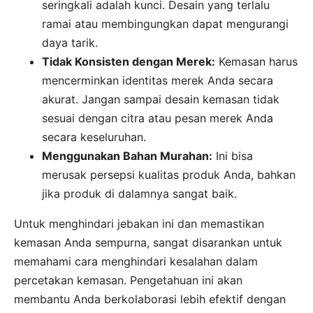
seringkali adalah kunci. Desain yang terlalu
ramai atau membingungkan dapat mengurangi
daya tarik.
Tidak Konsisten dengan Merek:
Kemasan harus
mencerminkan identitas merek Anda secara
akurat. Jangan sampai desain kemasan tidak
sesuai dengan citra atau pesan merek Anda
secara keseluruhan.
Menggunakan Bahan Murahan:
Ini bisa
merusak persepsi kualitas produk Anda, bahkan
jika produk di dalamnya sangat baik.
Untuk menghindari jebakan ini dan memastikan
kemasan Anda sempurna, sangat disarankan untuk
memahami cara menghindari kesalahan dalam
percetakan kemasan. Pengetahuan ini akan
membantu Anda berkolaborasi lebih efektif dengan