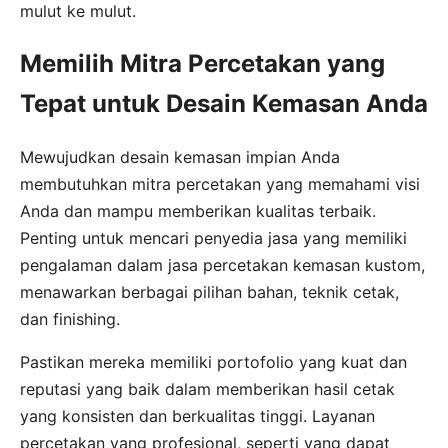
mulut ke mulut.
Memilih Mitra Percetakan yang
Tepat untuk Desain Kemasan Anda
Mewujudkan desain kemasan impian Anda
membutuhkan mitra percetakan yang memahami visi
Anda dan mampu memberikan kualitas terbaik.
Penting untuk mencari penyedia jasa yang memiliki
pengalaman dalam jasa percetakan kemasan kustom,
menawarkan berbagai pilihan bahan, teknik cetak,
dan finishing.
Pastikan mereka memiliki portofolio yang kuat dan
reputasi yang baik dalam memberikan hasil cetak
yang konsisten dan berkualitas tinggi. Layanan
percetakan yang profesional, seperti yang dapat