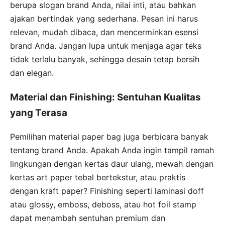
berupa slogan brand Anda, nilai inti, atau bahkan
ajakan bertindak yang sederhana. Pesan ini harus
relevan, mudah dibaca, dan mencerminkan esensi
brand Anda. Jangan lupa untuk menjaga agar teks
tidak terlalu banyak, sehingga desain tetap bersih
dan elegan.
Material dan Finishing: Sentuhan Kualitas
yang Terasa
Pemilihan material paper bag juga berbicara banyak
tentang brand Anda. Apakah Anda ingin tampil ramah
lingkungan dengan kertas daur ulang, mewah dengan
kertas art paper tebal bertekstur, atau praktis
dengan kraft paper? Finishing seperti laminasi doff
atau glossy, emboss, deboss, atau hot foil stamp
dapat menambah sentuhan premium dan