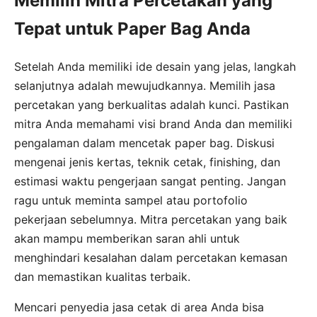
Memilih Mitra Percetakan yang
Tepat untuk Paper Bag Anda
Setelah Anda memiliki ide desain yang jelas, langkah
selanjutnya adalah mewujudkannya. Memilih jasa
percetakan yang berkualitas adalah kunci. Pastikan
mitra Anda memahami visi brand Anda dan memiliki
pengalaman dalam mencetak paper bag. Diskusi
mengenai jenis kertas, teknik cetak, finishing, dan
estimasi waktu pengerjaan sangat penting. Jangan
ragu untuk meminta sampel atau portofolio
pekerjaan sebelumnya. Mitra percetakan yang baik
akan mampu memberikan saran ahli untuk
menghindari kesalahan dalam percetakan kemasan
dan memastikan kualitas terbaik.
Mencari penyedia jasa cetak di area Anda bisa