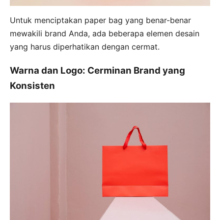
Untuk menciptakan paper bag yang benar-benar
mewakili brand Anda, ada beberapa elemen desain
yang harus diperhatikan dengan cermat.
Warna dan Logo: Cerminan Brand yang
Konsisten