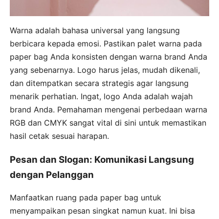
Warna adalah bahasa universal yang langsung
berbicara kepada emosi. Pastikan palet warna pada
paper bag Anda konsisten dengan warna brand Anda
yang sebenarnya. Logo harus jelas, mudah dikenali,
dan ditempatkan secara strategis agar langsung
menarik perhatian. Ingat, logo Anda adalah wajah
brand Anda. Pemahaman mengenai perbedaan warna
RGB dan CMYK sangat vital di sini untuk memastikan
hasil cetak sesuai harapan.
Pesan dan Slogan: Komunikasi Langsung
dengan Pelanggan
Manfaatkan ruang pada paper bag untuk
menyampaikan pesan singkat namun kuat. Ini bisa