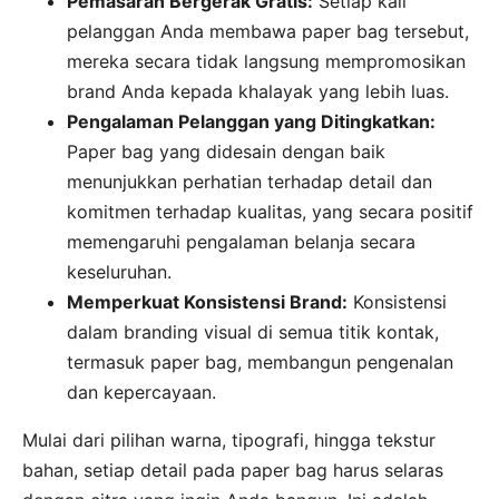
Pemasaran Bergerak Gratis:
Setiap kali
pelanggan Anda membawa paper bag tersebut,
mereka secara tidak langsung mempromosikan
brand Anda kepada khalayak yang lebih luas.
Pengalaman Pelanggan yang Ditingkatkan:
Paper bag yang didesain dengan baik
menunjukkan perhatian terhadap detail dan
komitmen terhadap kualitas, yang secara positif
memengaruhi pengalaman belanja secara
keseluruhan.
Memperkuat Konsistensi Brand:
Konsistensi
dalam branding visual di semua titik kontak,
termasuk paper bag, membangun pengenalan
dan kepercayaan.
Mulai dari pilihan warna, tipografi, hingga tekstur
bahan, setiap detail pada paper bag harus selaras