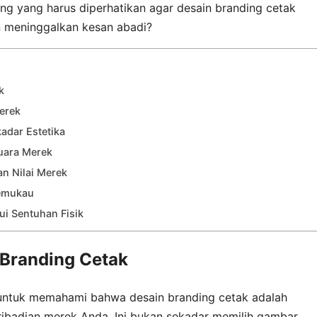
ing yang harus diperhatikan agar desain branding cetak
 meninggalkan kesan abadi?
k
erek
kadar Estetika
uara Merek
an Nilai Merek
Memukau
ui Sentuhan Fisik
Branding Cetak
 untuk memahami bahwa desain branding cetak adalah
 kepribadian merek Anda. Ini bukan sekadar memilih gambar