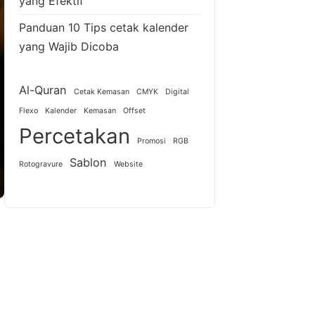
yang Efektif
Panduan 10 Tips cetak kalender
yang Wajib Dicoba
Al-Quran
Cetak Kemasan
CMYK
Digital
Flexo
Kalender
Kemasan
Offset
Percetakan
Promosi
RGB
Sablon
Rotogravure
Website