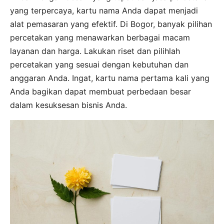
yang terpercaya, kartu nama Anda dapat menjadi
alat pemasaran yang efektif. Di Bogor, banyak pilihan
percetakan yang menawarkan berbagai macam
layanan dan harga. Lakukan riset dan pilihlah
percetakan yang sesuai dengan kebutuhan dan
anggaran Anda. Ingat, kartu nama pertama kali yang
Anda bagikan dapat membuat perbedaan besar
dalam kesuksesan bisnis Anda.