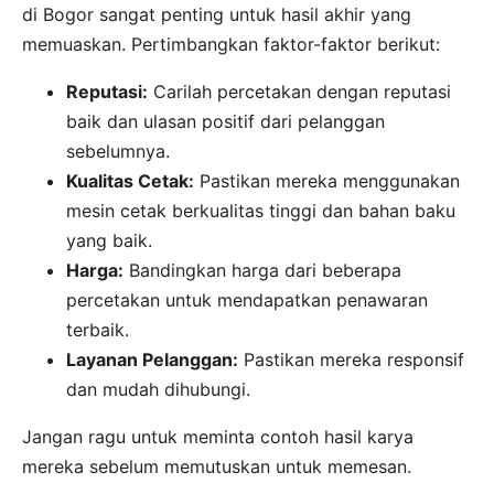
di Bogor sangat penting untuk hasil akhir yang
memuaskan. Pertimbangkan faktor-faktor berikut:
Reputasi:
Carilah percetakan dengan reputasi
baik dan ulasan positif dari pelanggan
sebelumnya.
Kualitas Cetak:
Pastikan mereka menggunakan
mesin cetak berkualitas tinggi dan bahan baku
yang baik.
Harga:
Bandingkan harga dari beberapa
percetakan untuk mendapatkan penawaran
terbaik.
Layanan Pelanggan:
Pastikan mereka responsif
dan mudah dihubungi.
Jangan ragu untuk meminta contoh hasil karya
mereka sebelum memutuskan untuk memesan.