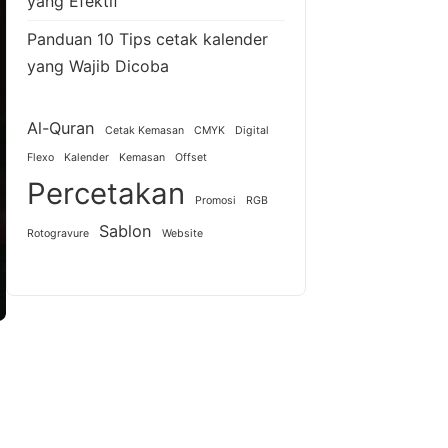
yang Efektif
Panduan 10 Tips cetak kalender
yang Wajib Dicoba
Al-Quran
Cetak Kemasan
CMYK
Digital
Flexo
Kalender
Kemasan
Offset
Percetakan
Promosi
RGB
Sablon
Rotogravure
Website