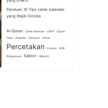
yang Efektif
Panduan 10 Tips cetak kalender
yang Wajib Dicoba
Al-Quran
Cetak Kemasan
CMYK
Digital
Flexo
Kalender
Kemasan
Offset
Percetakan
Promosi
RGB
Sablon
Rotogravure
Website