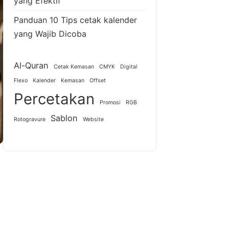
yang Efektif
Panduan 10 Tips cetak kalender
yang Wajib Dicoba
Al-Quran
Cetak Kemasan
CMYK
Digital
Flexo
Kalender
Kemasan
Offset
Percetakan
Promosi
RGB
Sablon
Rotogravure
Website