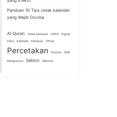
yang Efektif
Panduan 10 Tips cetak kalender
yang Wajib Dicoba
Al-Quran
Cetak Kemasan
CMYK
Digital
Flexo
Kalender
Kemasan
Offset
Percetakan
Promosi
RGB
Sablon
Rotogravure
Website
.