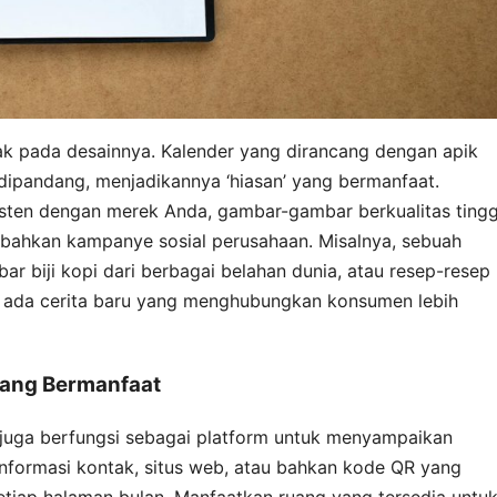
etak pada desainnya. Kalender yang dirancang dengan apik
 dipandang, menjadikannya ‘hiasan’ yang bermanfaat.
isten dengan merek Anda, gambar-gambar berkualitas tingg
 bahkan kampanye sosial perusahaan. Misalnya, sebuah
r biji kopi dari berbagai belahan dunia, atau resep-resep
, ada cerita baru yang menghubungkan konsumen lebih
yang Bermanfaat
g juga berfungsi sebagai platform untuk menyampaikan
nformasi kontak, situs web, atau bahkan kode QR yang
tiap halaman bulan. Manfaatkan ruang yang tersedia untu