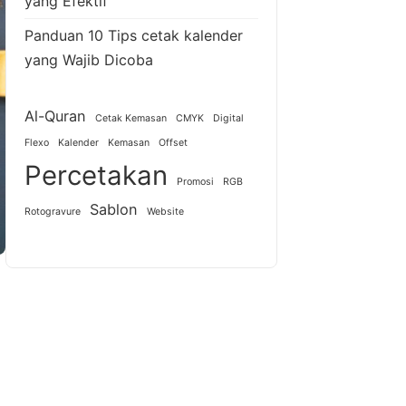
yang Efektif
Panduan 10 Tips cetak kalender
yang Wajib Dicoba
Al-Quran
Cetak Kemasan
CMYK
Digital
Flexo
Kalender
Kemasan
Offset
Percetakan
Promosi
RGB
Sablon
Rotogravure
Website