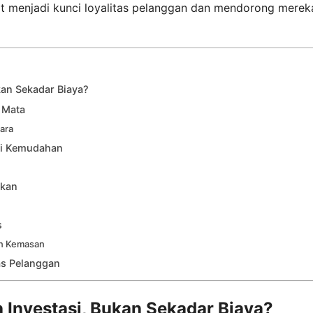
at menjadi kunci loyalitas pelanggan dan mendorong merek
an Sekadar Biaya?
 Mata
cara
ri Kemudahan
akan
s
an Kemasan
as Pelanggan
Investasi, Bukan Sekadar Biaya?