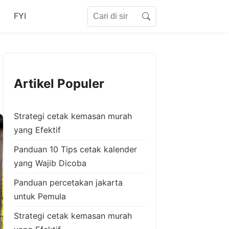
Search for:
FYI
Search
Artikel Populer
Strategi cetak kemasan murah
yang Efektif
Panduan 10 Tips cetak kalender
yang Wajib Dicoba
Panduan percetakan jakarta
untuk Pemula
Strategi cetak kemasan murah