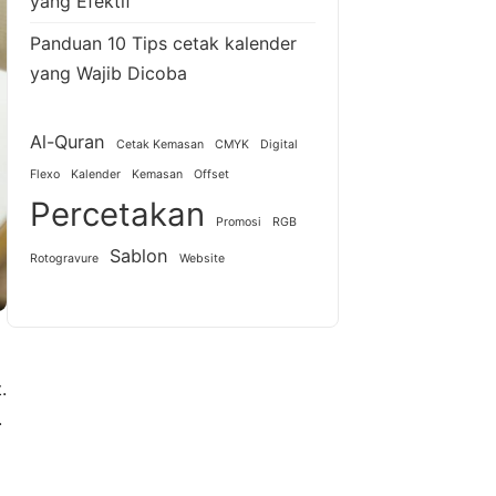
yang Efektif
Panduan 10 Tips cetak kalender
yang Wajib Dicoba
Al-Quran
Cetak Kemasan
CMYK
Digital
Flexo
Kalender
Kemasan
Offset
Percetakan
Promosi
RGB
Sablon
Rotogravure
Website
.
.