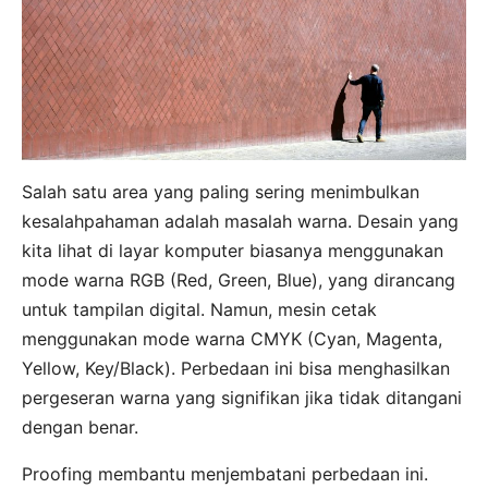
Salah satu area yang paling sering menimbulkan
kesalahpahaman adalah masalah warna. Desain yang
kita lihat di layar komputer biasanya menggunakan
mode warna RGB (Red, Green, Blue), yang dirancang
untuk tampilan digital. Namun, mesin cetak
menggunakan mode warna CMYK (Cyan, Magenta,
Yellow, Key/Black). Perbedaan ini bisa menghasilkan
pergeseran warna yang signifikan jika tidak ditangani
dengan benar.
Proofing membantu menjembatani perbedaan ini.