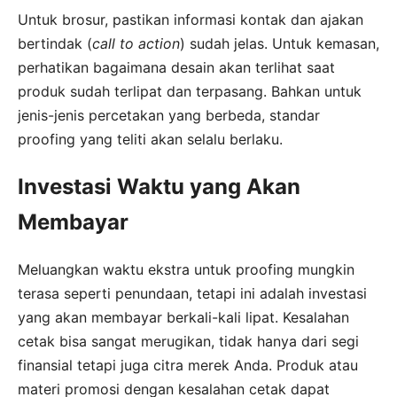
Untuk brosur, pastikan informasi kontak dan ajakan
bertindak (
call to action
) sudah jelas. Untuk kemasan,
perhatikan bagaimana desain akan terlihat saat
produk sudah terlipat dan terpasang. Bahkan untuk
jenis-jenis percetakan yang berbeda, standar
proofing yang teliti akan selalu berlaku.
Investasi Waktu yang Akan
Membayar
Meluangkan waktu ekstra untuk proofing mungkin
terasa seperti penundaan, tetapi ini adalah investasi
yang akan membayar berkali-kali lipat. Kesalahan
cetak bisa sangat merugikan, tidak hanya dari segi
finansial tetapi juga citra merek Anda. Produk atau
materi promosi dengan kesalahan cetak dapat