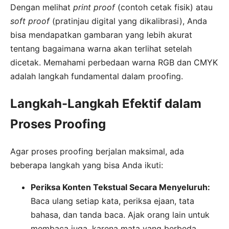
Dengan melihat
print proof
(contoh cetak fisik) atau
soft proof
(pratinjau digital yang dikalibrasi), Anda
bisa mendapatkan gambaran yang lebih akurat
tentang bagaimana warna akan terlihat setelah
dicetak. Memahami perbedaan warna RGB dan CMYK
adalah langkah fundamental dalam proofing.
Langkah-Langkah Efektif dalam
Proses Proofing
Agar proses proofing berjalan maksimal, ada
beberapa langkah yang bisa Anda ikuti:
Periksa Konten Tekstual Secara Menyeluruh:
Baca ulang setiap kata, periksa ejaan, tata
bahasa, dan tanda baca. Ajak orang lain untuk
membaca juga, karena mata yang berbeda