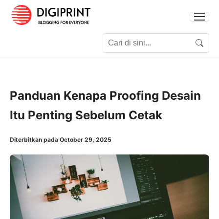
Search for:
Search
Panduan Kenapa Proofing Desain
Itu Penting Sebelum Cetak
Diterbitkan pada October 29, 2025