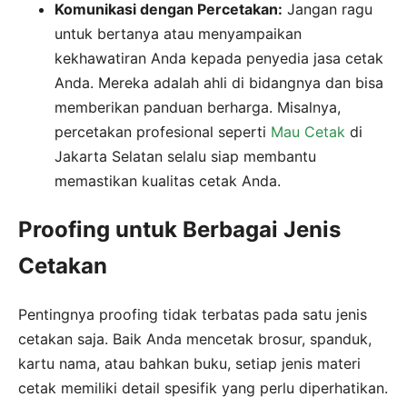
Komunikasi dengan Percetakan:
Jangan ragu
untuk bertanya atau menyampaikan
kekhawatiran Anda kepada penyedia jasa cetak
Anda. Mereka adalah ahli di bidangnya dan bisa
memberikan panduan berharga. Misalnya,
percetakan profesional seperti
Mau Cetak
di
Jakarta Selatan selalu siap membantu
memastikan kualitas cetak Anda.
Proofing untuk Berbagai Jenis
Cetakan
Pentingnya proofing tidak terbatas pada satu jenis
cetakan saja. Baik Anda mencetak brosur, spanduk,
kartu nama, atau bahkan buku, setiap jenis materi
cetak memiliki detail spesifik yang perlu diperhatikan.