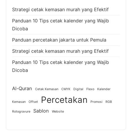
Strategi cetak kemasan murah yang Efektif
Panduan 10 Tips cetak kalender yang Wajib
Dicoba
Panduan percetakan jakarta untuk Pemula
Strategi cetak kemasan murah yang Efektif
Panduan 10 Tips cetak kalender yang Wajib
Dicoba
Al-Quran
Cetak Kemasan
CMYK
Digital
Flexo
Kalender
Percetakan
Kemasan
Offset
Promosi
RGB
Sablon
Rotogravure
Website