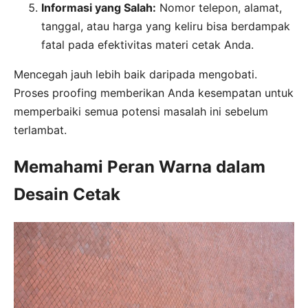
Informasi yang Salah:
Nomor telepon, alamat,
tanggal, atau harga yang keliru bisa berdampak
fatal pada efektivitas materi cetak Anda.
Mencegah jauh lebih baik daripada mengobati.
Proses proofing memberikan Anda kesempatan untuk
memperbaiki semua potensi masalah ini sebelum
terlambat.
Memahami Peran Warna dalam
Desain Cetak