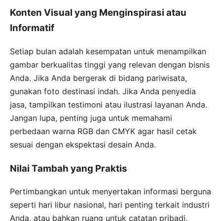
Konten Visual yang Menginspirasi atau
Informatif
Setiap bulan adalah kesempatan untuk menampilkan
gambar berkualitas tinggi yang relevan dengan bisnis
Anda. Jika Anda bergerak di bidang pariwisata,
gunakan foto destinasi indah. Jika Anda penyedia
jasa, tampilkan testimoni atau ilustrasi layanan Anda.
Jangan lupa, penting juga untuk memahami
perbedaan warna RGB dan CMYK agar hasil cetak
sesuai dengan ekspektasi desain Anda.
Nilai Tambah yang Praktis
Pertimbangkan untuk menyertakan informasi berguna
seperti hari libur nasional, hari penting terkait industri
Anda, atau bahkan ruang untuk catatan pribadi.