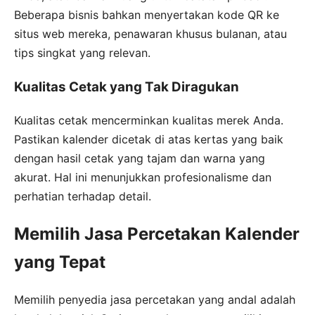
Beberapa bisnis bahkan menyertakan kode QR ke
situs web mereka, penawaran khusus bulanan, atau
tips singkat yang relevan.
Kualitas Cetak yang Tak Diragukan
Kualitas cetak mencerminkan kualitas merek Anda.
Pastikan kalender dicetak di atas kertas yang baik
dengan hasil cetak yang tajam dan warna yang
akurat. Hal ini menunjukkan profesionalisme dan
perhatian terhadap detail.
Memilih Jasa Percetakan Kalender
yang Tepat
Memilih penyedia jasa percetakan yang andal adalah