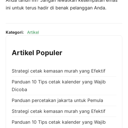
Anda tahun ini? Jangan lewatkan kesempatan emas
ini untuk terus hadir di benak pelanggan Anda.
Kategori:
Artikel
Artikel Populer
Strategi cetak kemasan murah yang Efektif
Panduan 10 Tips cetak kalender yang Wajib
Dicoba
Panduan percetakan jakarta untuk Pemula
Strategi cetak kemasan murah yang Efektif
Panduan 10 Tips cetak kalender yang Wajib