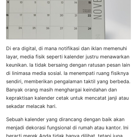
Di era digital, di mana notifikasi dan iklan memenuhi
layar, media fisik seperti kalender justru menawarkan
keunikan. Ia tidak bersaing dengan ratusan pesan lain
di linimasa media sosial. Ia menempati ruang fisiknya
sendiri, memberikan pengalaman taktil yang berbeda.
Banyak orang masih menghargai keindahan dan
kepraktisan kalender cetak untuk mencatat janji atau
sekadar melacak hari.
Sebuah kalender yang dirancang dengan baik akan
menjadi dekorasi fungsional di rumah atau kantor. Ini
berarti merek Anda tidak hanya dilihat, tetapi juga