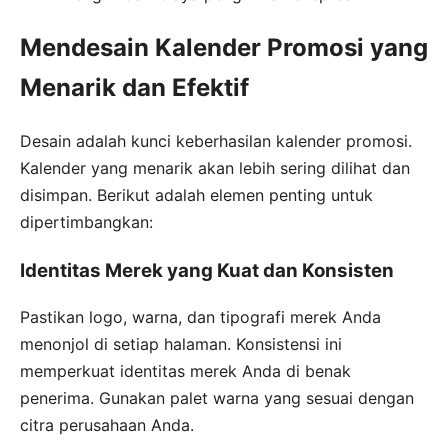
Mendesain Kalender Promosi yang
Menarik dan Efektif
Desain adalah kunci keberhasilan kalender promosi.
Kalender yang menarik akan lebih sering dilihat dan
disimpan. Berikut adalah elemen penting untuk
dipertimbangkan:
Identitas Merek yang Kuat dan Konsisten
Pastikan logo, warna, dan tipografi merek Anda
menonjol di setiap halaman. Konsistensi ini
memperkuat identitas merek Anda di benak
penerima. Gunakan palet warna yang sesuai dengan
citra perusahaan Anda.