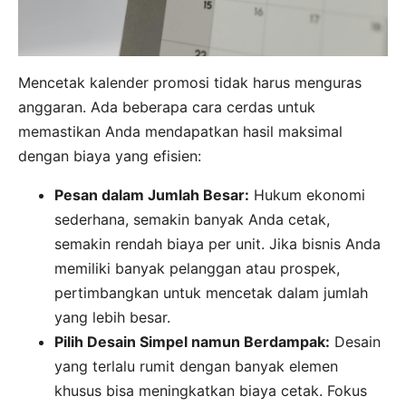
Mencetak kalender promosi tidak harus menguras
anggaran. Ada beberapa cara cerdas untuk
memastikan Anda mendapatkan hasil maksimal
dengan biaya yang efisien:
Pesan dalam Jumlah Besar:
Hukum ekonomi
sederhana, semakin banyak Anda cetak,
semakin rendah biaya per unit. Jika bisnis Anda
memiliki banyak pelanggan atau prospek,
pertimbangkan untuk mencetak dalam jumlah
yang lebih besar.
Pilih Desain Simpel namun Berdampak:
Desain
yang terlalu rumit dengan banyak elemen
khusus bisa meningkatkan biaya cetak. Fokus