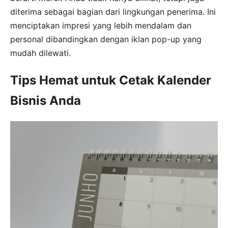
diterima sebagai bagian dari lingkungan penerima. Ini
menciptakan impresi yang lebih mendalam dan
personal dibandingkan dengan iklan pop-up yang
mudah dilewati.
Tips Hemat untuk Cetak Kalender
Bisnis Anda