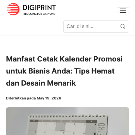
Search for:
Search
Manfaat Cetak Kalender Promosi
untuk Bisnis Anda: Tips Hemat
dan Desain Menarik
Diterbitkan pada May 19, 2026