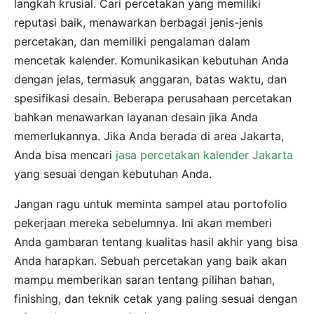
langkah krusial. Cari percetakan yang memiliki
reputasi baik, menawarkan berbagai jenis-jenis
percetakan, dan memiliki pengalaman dalam
mencetak kalender. Komunikasikan kebutuhan Anda
dengan jelas, termasuk anggaran, batas waktu, dan
spesifikasi desain. Beberapa perusahaan percetakan
bahkan menawarkan layanan desain jika Anda
memerlukannya. Jika Anda berada di area Jakarta,
Anda bisa mencari
jasa percetakan kalender Jakarta
yang sesuai dengan kebutuhan Anda.
Jangan ragu untuk meminta sampel atau portofolio
pekerjaan mereka sebelumnya. Ini akan memberi
Anda gambaran tentang kualitas hasil akhir yang bisa
Anda harapkan. Sebuah percetakan yang baik akan
mampu memberikan saran tentang pilihan bahan,
finishing, dan teknik cetak yang paling sesuai dengan