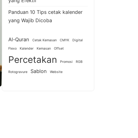
yang Efektif
Panduan 10 Tips cetak kalender
yang Wajib Dicoba
Al-Quran
Cetak Kemasan
CMYK
Digital
Flexo
Kalender
Kemasan
Offset
Percetakan
Promosi
RGB
Sablon
Rotogravure
Website