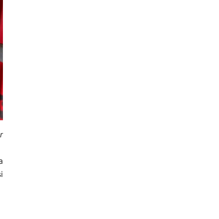
r
a
i