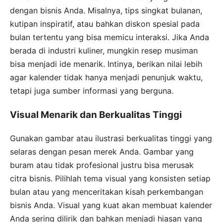
dengan bisnis Anda. Misalnya, tips singkat bulanan,
kutipan inspiratif, atau bahkan diskon spesial pada
bulan tertentu yang bisa memicu interaksi. Jika Anda
berada di industri kuliner, mungkin resep musiman
bisa menjadi ide menarik. Intinya, berikan nilai lebih
agar kalender tidak hanya menjadi penunjuk waktu,
tetapi juga sumber informasi yang berguna.
Visual Menarik dan Berkualitas Tinggi
Gunakan gambar atau ilustrasi berkualitas tinggi yang
selaras dengan pesan merek Anda. Gambar yang
buram atau tidak profesional justru bisa merusak
citra bisnis. Pilihlah tema visual yang konsisten setiap
bulan atau yang menceritakan kisah perkembangan
bisnis Anda. Visual yang kuat akan membuat kalender
Anda sering dilirik dan bahkan menjadi hiasan yang