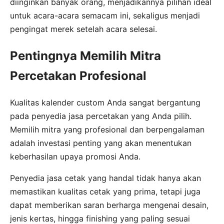
diinginkan banyak orang, menjadikannya pilihan ideal
untuk acara-acara semacam ini, sekaligus menjadi
pengingat merek setelah acara selesai.
Pentingnya Memilih Mitra
Percetakan Profesional
Kualitas kalender custom Anda sangat bergantung
pada penyedia jasa percetakan yang Anda pilih.
Memilih mitra yang profesional dan berpengalaman
adalah investasi penting yang akan menentukan
keberhasilan upaya promosi Anda.
Penyedia jasa cetak yang handal tidak hanya akan
memastikan kualitas cetak yang prima, tetapi juga
dapat memberikan saran berharga mengenai desain,
jenis kertas, hingga finishing yang paling sesuai