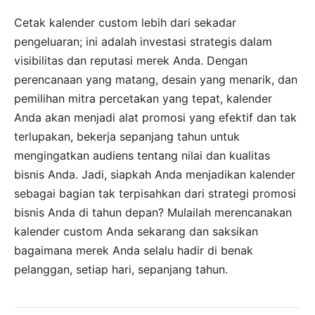
Cetak kalender custom lebih dari sekadar
pengeluaran; ini adalah investasi strategis dalam
visibilitas dan reputasi merek Anda. Dengan
perencanaan yang matang, desain yang menarik, dan
pemilihan mitra percetakan yang tepat, kalender
Anda akan menjadi alat promosi yang efektif dan tak
terlupakan, bekerja sepanjang tahun untuk
mengingatkan audiens tentang nilai dan kualitas
bisnis Anda. Jadi, siapkah Anda menjadikan kalender
sebagai bagian tak terpisahkan dari strategi promosi
bisnis Anda di tahun depan? Mulailah merencanakan
kalender custom Anda sekarang dan saksikan
bagaimana merek Anda selalu hadir di benak
pelanggan, setiap hari, sepanjang tahun.