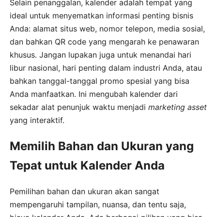
Selain penanggalan, kalender adalah tempat yang
ideal untuk menyematkan informasi penting bisnis
Anda: alamat situs web, nomor telepon, media sosial,
dan bahkan QR code yang mengarah ke penawaran
khusus. Jangan lupakan juga untuk menandai hari
libur nasional, hari penting dalam industri Anda, atau
bahkan tanggal-tanggal promo spesial yang bisa
Anda manfaatkan. Ini mengubah kalender dari
sekadar alat penunjuk waktu menjadi
marketing asset
yang interaktif.
Memilih Bahan dan Ukuran yang
Tepat untuk Kalender Anda
Pemilihan bahan dan ukuran akan sangat
mempengaruhi tampilan, nuansa, dan tentu saja,