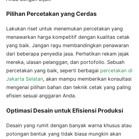
Pilihan Percetakan yang Cerdas
Lakukan riset untuk menemukan percetakan yang
menawarkan harga kompetitif dengan kualitas cetak
yang baik. Jangan ragu membandingkan penawaran
dari beberapa penyedia jasa. Perhatikan rekam jejak
mereka, ulasan pelanggan, dan portofolio. Sebuah
percetakan yang baik, seperti berbagai
percetakan di
Jakarta Selatan
, akan mampu memberikan konsultasi
mengenai pilihan bahan dan teknik cetak yang paling
efisien sesuai anggaran Anda.
Optimasi Desain untuk Efisiensi Produksi
Desain yang rumit dengan banyak warna khusus atau
potongan bentuk yang tidak biasa mungkin akan