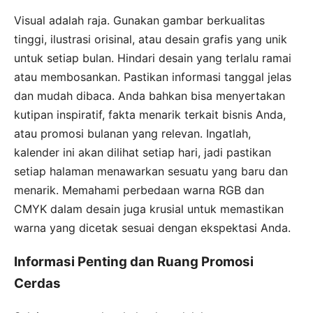
Visual adalah raja. Gunakan gambar berkualitas
tinggi, ilustrasi orisinal, atau desain grafis yang unik
untuk setiap bulan. Hindari desain yang terlalu ramai
atau membosankan. Pastikan informasi tanggal jelas
dan mudah dibaca. Anda bahkan bisa menyertakan
kutipan inspiratif, fakta menarik terkait bisnis Anda,
atau promosi bulanan yang relevan. Ingatlah,
kalender ini akan dilihat setiap hari, jadi pastikan
setiap halaman menawarkan sesuatu yang baru dan
menarik. Memahami perbedaan warna RGB dan
CMYK dalam desain juga krusial untuk memastikan
warna yang dicetak sesuai dengan ekspektasi Anda.
Informasi Penting dan Ruang Promosi
Cerdas