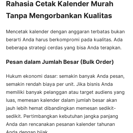
Rahasia Cetak Kalender Murah
Tanpa Mengorbankan Kualitas
Mencetak kalender dengan anggaran terbatas bukan
berarti Anda harus berkompromi pada kualitas. Ada
beberapa strategi cerdas yang bisa Anda terapkan.
Pesan dalam Jumlah Besar (Bulk Order)
Hukum ekonomi dasar: semakin banyak Anda pesan,
semakin rendah biaya per unit. Jika bisnis Anda
memiliki banyak pelanggan atau target audiens yang
luas, memesan kalender dalam jumlah besar akan
jauh lebih hemat dibandingkan memesan sedikit-
sedikit. Pertimbangkan kebutuhan jangka panjang
Anda dan rencanakan pesanan kalender tahunan
Anda dengan bijak.