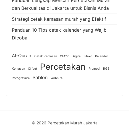
Panduan Lengkap Mencari Percetakan Murah
dan Berkualitas di Jakarta untuk Bisnis Anda
Strategi cetak kemasan murah yang Efektif
Panduan 10 Tips cetak kalender yang Wajib
Dicoba
Al-Quran
Cetak Kemasan
CMYK
Digital
Flexo
Kalender
Percetakan
Kemasan
Offset
Promosi
RGB
Sablon
Rotogravure
Website
© 2026 Percetakan Murah Jakarta