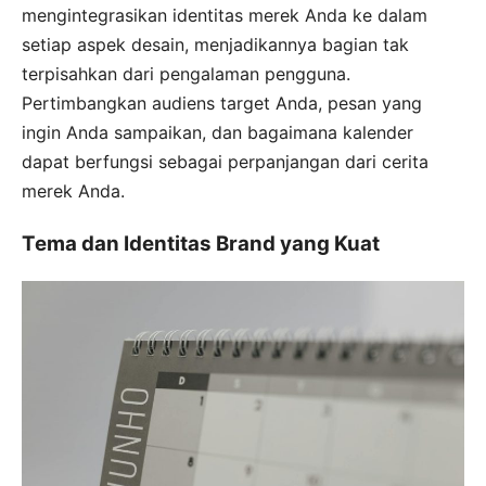
mengintegrasikan identitas merek Anda ke dalam
setiap aspek desain, menjadikannya bagian tak
terpisahkan dari pengalaman pengguna.
Pertimbangkan audiens target Anda, pesan yang
ingin Anda sampaikan, dan bagaimana kalender
dapat berfungsi sebagai perpanjangan dari cerita
merek Anda.
Tema dan Identitas Brand yang Kuat