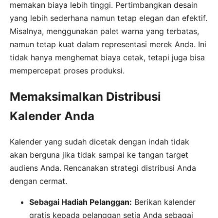
memakan biaya lebih tinggi. Pertimbangkan desain
yang lebih sederhana namun tetap elegan dan efektif.
Misalnya, menggunakan palet warna yang terbatas,
namun tetap kuat dalam representasi merek Anda. Ini
tidak hanya menghemat biaya cetak, tetapi juga bisa
mempercepat proses produksi.
Memaksimalkan Distribusi
Kalender Anda
Kalender yang sudah dicetak dengan indah tidak
akan berguna jika tidak sampai ke tangan target
audiens Anda. Rencanakan strategi distribusi Anda
dengan cermat.
Sebagai Hadiah Pelanggan:
Berikan kalender
gratis kepada pelanggan setia Anda sebagai